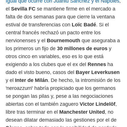
Igual que ocurre con Juanlu Sánchez y el Nápoles
,
 mismo.
el
Sevilla FC
se mantiene firme en el mercado a
sultar más
 en nuestra
falta de dos semanas para que cierre la ventana
 Cookies
y
estival de transferencias con
Loïc Badé
. Si el
ualquier
central francés rechazó un pacto entre los
ento
nervionenses y el
Bournemouth
que aseguraba a
 botón
los primeros un fijo de
30 millones de euros
y
ación de
kies
otros cinco en variables, eso es lo que está
 disponible
exigiendo a los clubes que el ex del
Rennes
ha
e nuestra
.
dado el visto bueno, casos del
Bayer Leverkusen
y el
Inter de Milán
. De hecho, la intromisión de los
IVAMENTE,
'neroazzurri' habría propiciado que los germanos
se pongan las pilas y, pese a las negociaciones
as
 a cookies
abiertas con el también zaguero
Victor Lindelöf
,
 no aceptar
libre tras terminar en el
Manchester United
, no
ón de
desean dilatar demasiado las gestiones por el de
uedes
uestro sitio