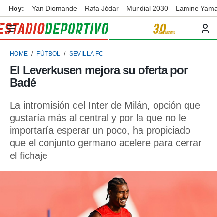
Hoy:
Yan Diomande
Rafa Jódar
Mundial 2030
Lamine Yama
privacidad
o de
ortivo
HOME
FÚTBOL
SEVILLA FC
ortivo.com)
borado por
El Leverkusen mejora su oferta por
es para
Badé
ue la
 que se
e calidad.
La intromisión del Inter de Milán, opción que
eder a este
gustaría más al central y por la que no le
ediante las
importaría esperar un poco, ha propiciado
opciones:
que el conjunto germano acelere para cerrar
ookies y
el fichaje
e forma
d digital
ada, basada
mación
ediante
ecnologías