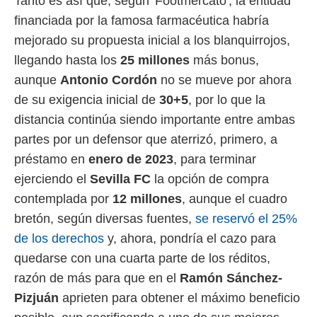
Tanto es así que, según 'Footmercato', la entidad
ento u
financiada por la famosa farmacéutica habría
 de datos
mejorado su propuesta inicial a los blanquirrojos,
er momento
llegando hasta los
25 millones
más bonus,
ic en
o en
aunque
Antonio Cordón
no se mueve por ahora
de su exigencia inicial de
30+5
, por lo que la
 Cookies
en
eb.
distancia continúa siendo importante entre ambas
partes por un defensor que aterrizó, primero, a
y
socios
préstamo en
enero de 2023
, para terminar
el
ejerciendo el
Sevilla FC
la opción de compra
to de
contemplada por
12 millones
, aunque el cuadro
bretón, según diversas fuentes,
se reservó el 25%
la
de los derechos
y, ahora, pondría el cazo para
 en un
 y/o acceder
quedarse con una cuarta parte de los réditos,
 de datos
razón de más para que en el
Ramón Sánchez-
ara
 anuncios
Pizjuán
aprieten para obtener el máximo beneficio
ar perfiles