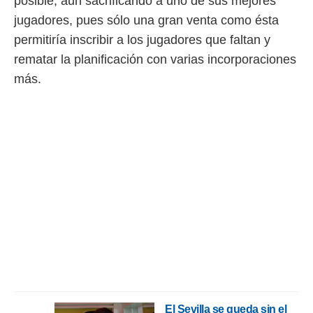
posible, aun sacrificando a uno de sus mejores
idad
a, utilizar
jugadores, pues sólo una gran venta como ésta
a
permitiría inscribir a los jugadores que faltan y
 la
rematar la planificación con varias incorporaciones
da, crear un
más.
personalizar
o, uso de
a la
e contenido
do, medir el
 de la
medir el
 del
 comprender
 través de
s o a través
nación de
edentes de
fuentes,
y mejora de
os, uso de
ados con el
El Sevilla se queda sin el
 seleccionar