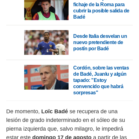
o.
fichaje de la Roma para
cubrir la posible salida de
calización
Badé
precisa e
ión mediante
Desde Italia desvelan un
, publicidad
nuevo pretendiente de
postín por Badé
dos,
 publicidad
,
ón de
Cordón, sobre las ventas
 desarrollo
de Badé, Juanlu y algún
s.
tapado: "Estoy
convencido que habrá
tros 1199
sorpresas"
ios
De momento,
Loïc Badé
se recupera de una
lesión de grado indeterminado en el sóleo de su
pierna izquierda que, salvo milagro, le impedirá
estar este
domingo 17 de agosto
a partir de las