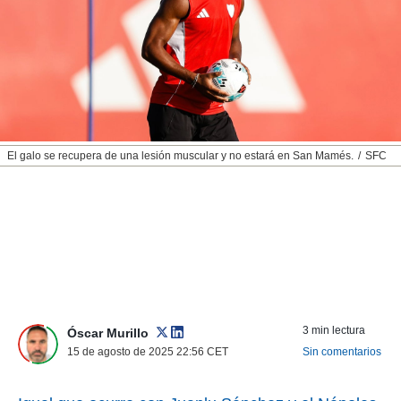
nos permite
ACEPTAR
estra
Y
ara seguir
CONTINUAR
e contenido
stándares
sin coste.
CONFIGURAR
 botón
continuar",
RECHAZAR
El galo se recupera de una lesión muscular y no estará en San Mamés.
SFC
der a la
ndo la
 de todas
, ya sean
de nuestros
 nos
 y análisis
tamiento en
b, así como
3 min lectura
un perfil
Óscar Murillo
para
15 de agosto de 2025 22:56
CET
Sin comentarios
ublicidad y
do en