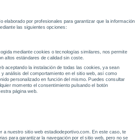
la
Sprint MotoGP
Yan Diomande
Rafa Jódar
Mundial 2030
o elaborado por profesionales para garantizar que la información
Fútbol
Motor
Tenis
Baloncest
ediante las siguientes opciones:
Motociclismo
ACB
Portadas
Laliga Hypermotion
Juegos Olímpicos
UEF
Tem
MotoGP
Resultados
Clasificación
Res
Dep
Euroliga
Opinión
Juegos Olímpicos de Invierno
AD Ceuta
Albacete
Cop
ecogida mediante cookies o tecnologías similares, nos permite
on altos estándares de calidad sin coste.
Burgos
Cádiz CF
Res
eb aceptando la instalación de todas las cookies, ya sean
CD Castellón
Celta Fortuna
Mun
 y análisis del comportamiento en el sitio web, así como
Córdoba CF
Eibar
Res
ntenido personalizado en función del mismo. Puedes consultar
alquier momento el consentimiento pulsando el botón
CD Eldense
FC Andorra
Fút
uestra página web.
Girona
Granada CF
Pre
Las Palmas
Leganés
Ser
Mallorca
Oviedo
Fic
Real Sociedad B
Real Valladolid
Sel
Sabadell
Real Sporting
r a nuestro sitio web estadiodeportivo.com. En este caso, te
Mun
as para garantizar la navegación por el sitio web, pero no se
Tenerife
UD Almería