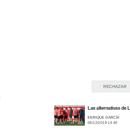
24/04/2020 15:12
El 'Mudo', su ídolo, 
FERNANDO RUIZ
17/04/2020 21:09
Correa 'ficha' al Mud
FERNANDO MATEOS
30/03/2020 12:46
El Sevilla vuelve al 
ISABEL MORALES
RECHAZAR
30/12/2019 11:44
Las alternativas de
ENRIQUE GARCÍA
06/12/2019 14:40