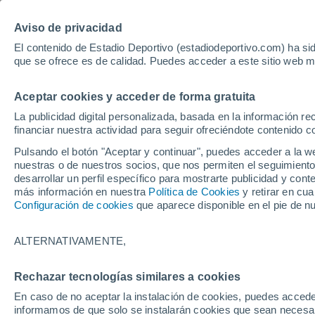
Hoy:
Betis - Bournemouth
Bayer - Sevil
Aviso de privacidad
El contenido de Estadio Deportivo (estadiodeportivo.com) ha sid
que se ofrece es de calidad. Puedes acceder a este sitio web m
Laliga EA Sports
Padel
Clasificación
Resultados
Ciclismo
Aceptar cookies y acceder de forma gratuita
UFC
Alavés
Athletic Club de Bilbao
La publicidad digital personalizada, basada en la información r
financiar nuestra actividad para seguir ofreciéndote contenido c
Atlético de Madrid
FC Barcelona
Pulsando el botón "Aceptar y continuar", puedes acceder a la w
Real Betis
Celta de Vigo
nuestras o de nuestros socios, que nos permiten el seguimiento
Deportivo de A Coruña
Elche
desarrollar un perfil específico para mostrarte publicidad y co
más información en nuestra
Política de Cookies
y retirar en cu
Espanyol
Getafe
Configuración de cookies
que aparece disponible en el pie de n
Levante UD
Málaga CF
Osasuna
Racing de Santander
ALTERNATIVAMENTE,
Rayo Vallecano
Real Madrid
Real Sociedad
Sevilla FC
Mudo
Rechazar tecnologías similares a cookies
Valencia CF
Villarreal CF
En caso de no aceptar la instalación de cookies, puedes accede
informamos de que solo se instalarán cookies que sean necesari