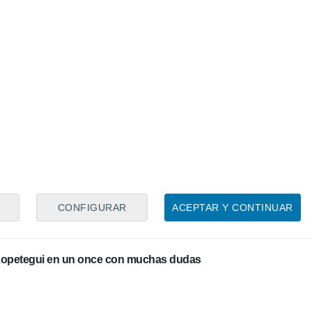
su gol más celebrado y el rival que no quiere ni ver
o para la Lazio
trabajo con Nolito y sin el Mudo
CONFIGURAR
ACEPTAR Y CONTINUAR
 Lopetegui en un once con muchas dudas