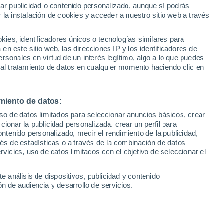
Sel
rar publicidad o contenido personalizado, aunque sí podrás
UEFA Champions League
 la instalación de cookies y acceder a nuestro sitio web a través
Can
Resultados
Clasificacion
Fút
es, identificadores únicos o tecnologías similares para
UEFA Europa League
n este sitio web, las direcciones IP y los identificadores de
1ª 
Resultados
Clasificacion
rsonales en virtud de un interés legítimo, algo a lo que puedes
 al tratamiento de datos en cualquier momento haciendo clic en
miento de datos:
uso de datos limitados para seleccionar anuncios básicos, crear
ccionar la publicidad personalizada, crear un perfil para
ontenido personalizado, medir el rendimiento de la publicidad,
vés de estadísticas o a través de la combinación de datos
rvicios, uso de datos limitados con el objetivo de seleccionar el
e análisis de dispositivos, publicidad y contenido
n de audiencia y desarrollo de servicios.
está libre