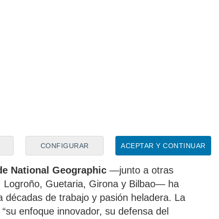
eladero desvela el helado que nunca hay que pedir
s heladerías
la se queda sin el Puente de Triana
 ‘biscuit grace’, un postre de origen
completamente en su obrador y sus
alo.
CONFIGURAR
ACEPTAR Y CONTINUAR
 de National Geographic
—junto a otras
, Logroño, Guetaria, Girona y Bilbao— ha
 décadas de trabajo y pasión heladera. La
 “su enfoque innovador, su defensa del