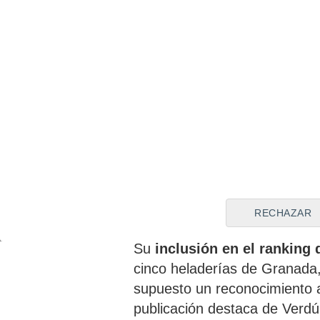
Un h
en la
Sevil
A estos se suman sus famosas
artesanal que es elaborado 
napolitanos, los helados de p
RECHAZAR
Su
inclusión en el ranking
cinco heladerías de Granada
supuesto un reconocimiento a
publicación destaca de Verdú