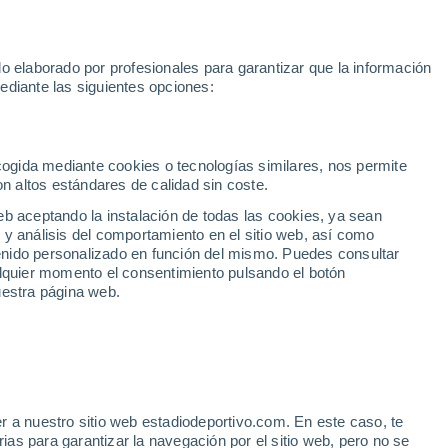
la
Sprint MotoGP
Yan Diomande
Rafa Jódar
Mundial 2030
o elaborado por profesionales para garantizar que la información
Fútbol
Motor
Tenis
Baloncest
ediante las siguientes opciones:
Motociclismo
ACB
Portadas
Laliga Hypermotion
Juegos Olímpicos
UEF
Tem
MotoGP
Resultados
Clasificación
Res
Dep
Euroliga
Opinión
Juegos Olímpicos de Invierno
AD Ceuta
Albacete
Cop
ecogida mediante cookies o tecnologías similares, nos permite
on altos estándares de calidad sin coste.
Burgos
Cádiz CF
Res
eb aceptando la instalación de todas las cookies, ya sean
CD Castellón
Celta Fortuna
Mun
 y análisis del comportamiento en el sitio web, así como
Córdoba CF
Eibar
Res
ntenido personalizado en función del mismo. Puedes consultar
alquier momento el consentimiento pulsando el botón
CD Eldense
FC Andorra
Fút
uestra página web.
Girona
Granada CF
Pre
Las Palmas
Leganés
Ser
Mallorca
Oviedo
Fic
Real Sociedad B
Real Valladolid
Sel
Sabadell
Real Sporting
r a nuestro sitio web estadiodeportivo.com. En este caso, te
Mun
riana que enamoró a
as para garantizar la navegación por el sitio web, pero no se
Tenerife
UD Almería