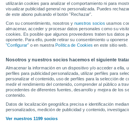
utilizarán cookies para analizar el comportamiento ni para most
National Geograp
visualizar publicidad general no personalizada. Puedes rechazar
de este abono pulsando el botón "Rechazar".
Con su consentimiento, nosotros y
nuestros socios
usamos cooki
Desde 1972, esta heladería s
almacenar, acceder y procesar datos personales como su visita e
emblema del sabor auténtico. 
cookies. Es posible que algunos proveedores traten tus datos pe
oponerte. Para ello, puede retirar su consentimiento u oponerse
sigue conquistando paladares
"Configurar"
o en nuestra
Política de Cookies
en este sitio web.
aditivos y con ingredientes n
Nosotros y nuestros socios hacemos el siguiente trata
Almacenar la información en un dispositivo y/o acceder a ella, 
perfiles para publicidad personalizada, utilizar perfiles para sele
personalizar el contenido, uso de perfiles para la selección de c
medir el rendimiento del contenido, comprender al público a tra
procedentes de diferentes fuentes, desarrollo y mejora de los se
contenido.
Datos de localización geográfica precisa e identificación mediant
personalizados, medición de publicidad y contenido, investigació
Ver nuestros 1199 socios