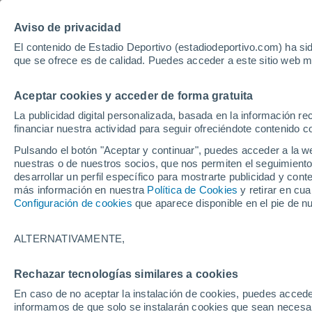
Hoy:
Betis - Bournemouth
Bayer - Sevil
Aviso de privacidad
El contenido de Estadio Deportivo (estadiodeportivo.com) ha sid
que se ofrece es de calidad. Puedes acceder a este sitio web m
Laliga EA Sports
Padel
Clasificación
Resultados
Ciclismo
Aceptar cookies y acceder de forma gratuita
UFC
Alavés
Athletic Club de Bilbao
La publicidad digital personalizada, basada en la información r
financiar nuestra actividad para seguir ofreciéndote contenido c
Atlético de Madrid
FC Barcelona
Pulsando el botón "Aceptar y continuar", puedes acceder a la w
Real Betis
Celta de Vigo
nuestras o de nuestros socios, que nos permiten el seguimiento
Deportivo de A Coruña
Elche
desarrollar un perfil específico para mostrarte publicidad y co
más información en nuestra
Política de Cookies
y retirar en cu
Espanyol
Getafe
Configuración de cookies
que aparece disponible en el pie de n
Levante UD
Málaga CF
Osasuna
Racing de Santander
ALTERNATIVAMENTE,
Rayo Vallecano
Real Madrid
Real Sociedad
Sevilla FC
Rechazar tecnologías similares a cookies
HOME
ESTAR AL DÍA
GASTRONOMÍA
Valencia CF
Villarreal CF
En caso de no aceptar la instalación de cookies, puedes accede
La heladería de T
informamos de que solo se instalarán cookies que sean necesari