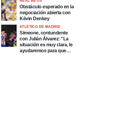
REAL BETIS
Obstáculo esperado en la
negociación abierta con
Kévin Denkey
ATLÉTICO DE MADRID
Simeone, contundente
con Julián Álvarez: "La
situación es muy clara, le
ayudaremos para que
esté de la mejor manera
posible"