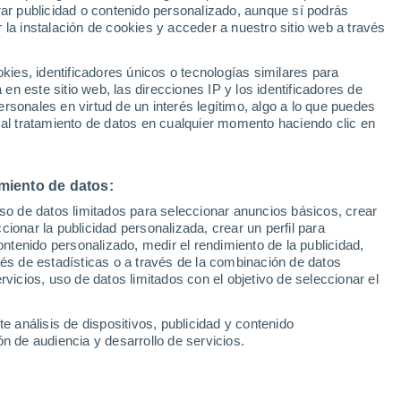
Sel
rar publicidad o contenido personalizado, aunque sí podrás
hic
UEFA Champions League
 la instalación de cookies y acceder a nuestro sitio web a través
Can
Resultados
Clasificacion
Fút
es, identificadores únicos o tecnologías similares para
evillana se ha convertido en todo un
UEFA Europa League
n este sitio web, las direcciones IP y los identificadores de
1ª 
Resultados
Clasificacion
Con dos locales en la capital hispalense,
rsonales en virtud de un interés legítimo, algo a lo que puedes
 al tratamiento de datos en cualquier momento haciendo clic en
 elaborando helados artesanales sin
aturales
miento de datos:
uso de datos limitados para seleccionar anuncios básicos, crear
ccionar la publicidad personalizada, crear un perfil para
ontenido personalizado, medir el rendimiento de la publicidad,
vés de estadísticas o a través de la combinación de datos
rvicios, uso de datos limitados con el objetivo de seleccionar el
e análisis de dispositivos, publicidad y contenido
n de audiencia y desarrollo de servicios.