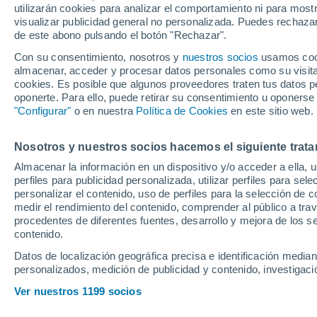
utilizarán cookies para analizar el comportamiento ni para most
fuerza en los est
visualizar publicidad general no personalizada. Puedes rechazar
de este abono pulsando el botón "Rechazar".
Con su consentimiento, nosotros y
nuestros socios
usamos cooki
La inoportuna lesión de
Ez A
almacenar, acceder y procesar datos personales como su visita e
representación mundialista de
cookies. Es posible que algunos proveedores traten tus datos pe
oponerte. Para ello, puede retirar su consentimiento u oponerse
pasaron la Fase de Grupos, s
"Configurar"
o en nuestra
Política de Cookies
en este sitio web.
final y de los cinco que se c
al menos uno en cuartos: So
Nosotros y nuestros socios hacemos el siguiente trata
Almacenar la información en un dispositivo y/o acceder a ella, 
perfiles para publicidad personalizada, utilizar perfiles para sele
personalizar el contenido, uso de perfiles para la selección de c
medir el rendimiento del contenido, comprender al público a tra
procedentes de diferentes fuentes, desarrollo y mejora de los se
contenido.
Datos de localización geográfica precisa e identificación mediant
personalizados, medición de publicidad y contenido, investigació
Ver nuestros 1199 socios