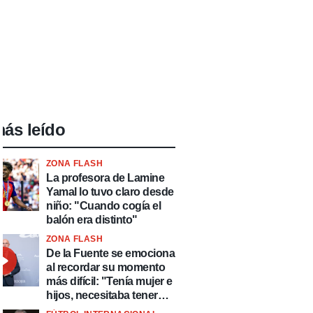
ás leído
ZONA FLASH
La profesora de Lamine
Yamal lo tuvo claro desde
niño: "Cuando cogía el
balón era distinto"
ZONA FLASH
De la Fuente se emociona
al recordar su momento
más difícil: "Tenía mujer e
hijos, necesitaba tener
ingresos y volver al