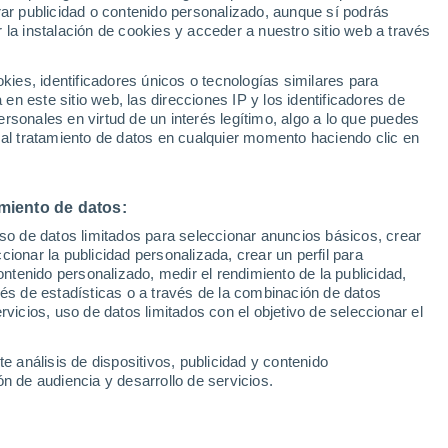
Sel
rar publicidad o contenido personalizado, aunque sí podrás
adios del Mundial 2026
UEFA Champions League
 la instalación de cookies y acceder a nuestro sitio web a través
Can
Resultados
Clasificacion
Fút
es, identificadores únicos o tecnologías similares para
bde
rebajó el nuevo récord histórico de
UEFA Europa League
n este sitio web, las direcciones IP y los identificadores de
1ª 
Resultados
Clasificacion
 siete a seis jugadores, pero todos ellos
rsonales en virtud de un interés legítimo, algo a lo que puedes
 al tratamiento de datos en cualquier momento haciendo clic en
ólo uno fue eliminado en dieciseisavos de
lasificaron para octavos ya tiene asegurado
fyan Amrabat lo ha sellado este sábado
miento de datos:
uso de datos limitados para seleccionar anuncios básicos, crear
ccionar la publicidad personalizada, crear un perfil para
ontenido personalizado, medir el rendimiento de la publicidad,
vés de estadísticas o a través de la combinación de datos
rvicios, uso de datos limitados con el objetivo de seleccionar el
e análisis de dispositivos, publicidad y contenido
n de audiencia y desarrollo de servicios.