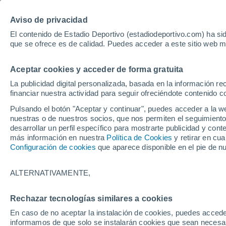
Hoy:
Yan Diomande
Aviso de privacidad
El contenido de Estadio Deportivo (estadiodeportivo.com) ha sid
que se ofrece es de calidad. Puedes acceder a este sitio web m
Laliga EA Sports
Padel
Clasificación
Resultados
Ciclismo
Aceptar cookies y acceder de forma gratuita
UFC
Alavés
Athletic Club de Bilbao
La publicidad digital personalizada, basada en la información r
financiar nuestra actividad para seguir ofreciéndote contenido c
Atlético de Madrid
FC Barcelona
Pulsando el botón "Aceptar y continuar", puedes acceder a la w
Real Betis
Celta de Vigo
nuestras o de nuestros socios, que nos permiten el seguimiento
Deportivo de A Coruña
Elche
desarrollar un perfil específico para mostrarte publicidad y co
más información en nuestra
Política de Cookies
y retirar en cu
Espanyol
Getafe
Configuración de cookies
que aparece disponible en el pie de n
Levante UD
Málaga CF
Osasuna
Racing de Santander
ALTERNATIVAMENTE,
Rayo Vallecano
Real Madrid
Real Sociedad
Sevilla FC
Rechazar tecnologías similares a cookies
HOME
FÚTBOL
REAL BETIS
Valencia CF
Villarreal CF
En caso de no aceptar la instalación de cookies, puedes accede
El nombre del Bet
informamos de que solo se instalarán cookies que sean necesari