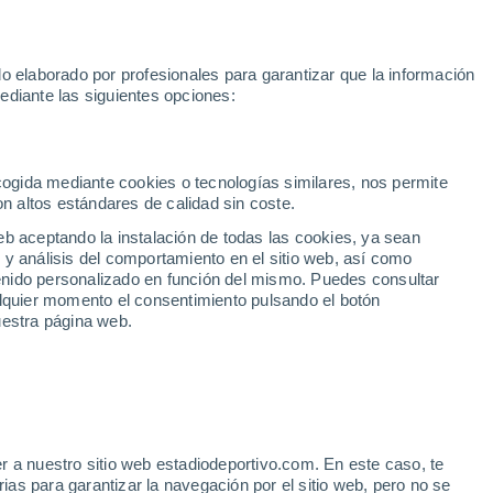
Rafa Jódar
Mundial 2030
Lamine Yamal
Luis de la Fuente
o elaborado por profesionales para garantizar que la información
Fútbol
Motor
Tenis
Baloncest
ediante las siguientes opciones:
Motociclismo
ACB
Portadas
Laliga Hypermotion
Juegos Olímpicos
UEF
Tem
MotoGP
Resultados
Clasificación
Res
Dep
Euroliga
Opinión
Juegos Olímpicos de Invierno
AD Ceuta
Albacete
Cop
ecogida mediante cookies o tecnologías similares, nos permite
on altos estándares de calidad sin coste.
Burgos
Cádiz CF
Res
eb aceptando la instalación de todas las cookies, ya sean
CD Castellón
Celta Fortuna
Mun
 y análisis del comportamiento en el sitio web, así como
Córdoba CF
Eibar
Res
ntenido personalizado en función del mismo. Puedes consultar
alquier momento el consentimiento pulsando el botón
CD Eldense
FC Andorra
Fút
uestra página web.
Girona
Granada CF
Pre
Las Palmas
Leganés
Ser
Mallorca
Oviedo
Fic
Real Sociedad B
Real Valladolid
Sel
Sabadell
Real Sporting
r a nuestro sitio web estadiodeportivo.com. En este caso, te
Mun
is sigue resonando con
as para garantizar la navegación por el sitio web, pero no se
Tenerife
UD Almería