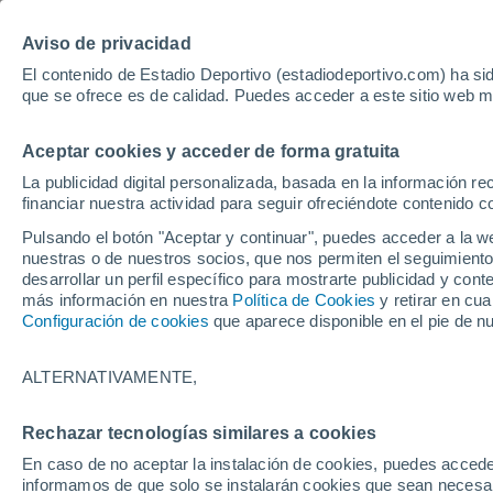
Hoy:
Yan Diomande
Aviso de privacidad
El contenido de Estadio Deportivo (estadiodeportivo.com) ha sid
que se ofrece es de calidad. Puedes acceder a este sitio web m
Laliga EA Sports
Padel
Clasificación
Resultados
Ciclismo
Aceptar cookies y acceder de forma gratuita
UFC
Alavés
Athletic Club de Bilbao
La publicidad digital personalizada, basada en la información r
financiar nuestra actividad para seguir ofreciéndote contenido c
Atlético de Madrid
FC Barcelona
Pulsando el botón "Aceptar y continuar", puedes acceder a la w
Real Betis
Celta de Vigo
nuestras o de nuestros socios, que nos permiten el seguimiento
Deportivo de A Coruña
Elche
desarrollar un perfil específico para mostrarte publicidad y co
más información en nuestra
Política de Cookies
y retirar en cu
Espanyol
Getafe
Configuración de cookies
que aparece disponible en el pie de n
Levante UD
Málaga CF
Osasuna
Racing de Santander
ALTERNATIVAMENTE,
Rayo Vallecano
Real Madrid
Real Sociedad
Sevilla FC
Rechazar tecnologías similares a cookies
HOME
FÚTBOL
MALLORCA
Valencia CF
Villarreal CF
En caso de no aceptar la instalación de cookies, puedes accede
Sorpresa con el 
informamos de que solo se instalarán cookies que sean necesari