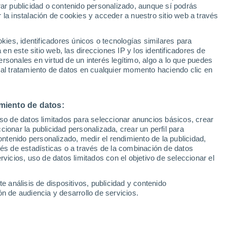
Sel
rar publicidad o contenido personalizado, aunque sí podrás
UEFA Champions League
 la instalación de cookies y acceder a nuestro sitio web a través
Can
Román la temporada pasada con el
Resultados
Clasificacion
Fút
vertidos en el mercado. El guardameta
es, identificadores únicos o tecnologías similares para
UEFA Europa League
n este sitio web, las direcciones IP y los identificadores de
1ª 
te los grandes de La Liga, y con solo un
Resultados
Clasificacion
rsonales en virtud de un interés legítimo, algo a lo que puedes
uturo parecía lejano a la isla. Vinculado
 al tratamiento de datos en cualquier momento haciendo clic en
 el futuro del portero apunta a una
vación con el cuadro bermellón
miento de datos:
uso de datos limitados para seleccionar anuncios básicos, crear
ccionar la publicidad personalizada, crear un perfil para
ontenido personalizado, medir el rendimiento de la publicidad,
vés de estadísticas o a través de la combinación de datos
rvicios, uso de datos limitados con el objetivo de seleccionar el
e análisis de dispositivos, publicidad y contenido
n de audiencia y desarrollo de servicios.