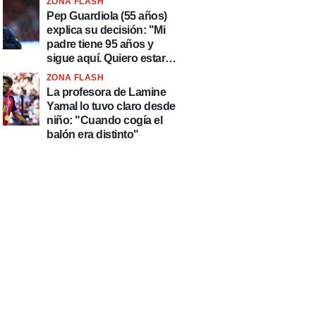
ZONA FLASH
país de delincuentes"
Pep Guardiola (55 años)
explica su decisión: "Mi
padre tiene 95 años y
sigue aquí. Quiero estar
más tiempo con él"
ZONA FLASH
La profesora de Lamine
Yamal lo tuvo claro desde
niño: "Cuando cogía el
balón era distinto"