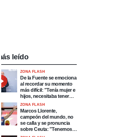
ás leído
ZONA FLASH
De la Fuente se emociona
al recordar su momento
más difícil: "Tenía mujer e
hijos, necesitaba tener
ingresos y volver al
ZONA FLASH
fútbol"
Marcos Llorente,
campeón del mundo, no
se calla y se pronuncia
sobre Ceuta: "Tenemos
que defender nuestro