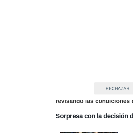
Leo Román y Greif, dos h
Precisamente ahí entran en li
Arrasate cuenta con una de l
con la presencia de Leo Romá
al comienzo de la temporada,
conllevó al vasco a ejecutar 
nada bien al héroe de San Se
plantearse su continuidad en l
por lo que, con ofertas sobre
mejor opción para su futuro
RECHAZAR
cerca del adiós que de cualq
revisando las condiciones
Sorpresa con la decisión