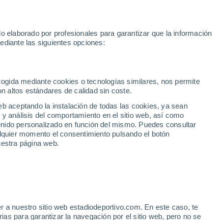
Mundial 2030
Lamine Yamal
Luis de la Fuente
Rodri
Rafa
o elaborado por profesionales para garantizar que la información
Fútbol
Motor
Tenis
Baloncest
ediante las siguientes opciones:
Motociclismo
ACB
Portadas
Laliga Hypermotion
Juegos Olímpicos
UEF
Tem
MotoGP
Resultados
Clasificación
Res
Dep
Euroliga
Opinión
Juegos Olímpicos de Invierno
AD Ceuta
Albacete
Cop
ecogida mediante cookies o tecnologías similares, nos permite
on altos estándares de calidad sin coste.
Burgos
Cádiz CF
Res
eb aceptando la instalación de todas las cookies, ya sean
CD Castellón
Celta Fortuna
Mun
 y análisis del comportamiento en el sitio web, así como
Córdoba CF
Eibar
Res
ntenido personalizado en función del mismo. Puedes consultar
alquier momento el consentimiento pulsando el botón
CD Eldense
FC Andorra
Fút
uestra página web.
Girona
Granada CF
Pre
Las Palmas
Leganés
Ser
Mallorca
Oviedo
Fic
Real Sociedad B
Real Valladolid
Sel
Sabadell
Real Sporting
r a nuestro sitio web estadiodeportivo.com. En este caso, te
Mun
futuro de Leo Román
as para garantizar la navegación por el sitio web, pero no se
Tenerife
UD Almería