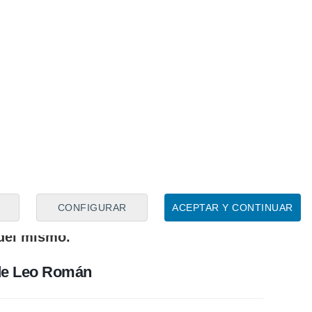
ombres para un puesto
za los tres palos del Mallorca. Jagoba
as porterías más competitivas de La Liga,
n y Greif. El eslovaco partía con ventaja
 pero el buen nivel ofrecido por Román
una política de rotaciones. Esto no sentó
bastián, ya que ha llevado al jugador a
a isla.
A Greif le resta un año de contrato,
 la mesa, estudia con Pablo Ortells la
. A pesar de un primer momento estar más
CONFIGURAR
ACEPTAR Y CONTINUAR
uier otra cosa,
el jugador continúa
 del mismo.
 de Leo Román