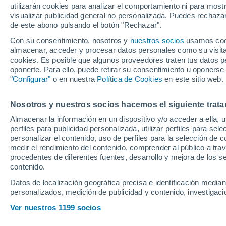
utilizarán cookies para analizar el comportamiento ni para most
visualizar publicidad general no personalizada. Puedes rechazar
de este abono pulsando el botón "Rechazar".
Los buenos minutos de Leo 
Mallorca no han pasado inad
Con su consentimiento, nosotros y
nuestros socios
usamos cooki
almacenar, acceder y procesar datos personales como su visita e
firmó actuaciones notables an
cookies. Es posible que algunos proveedores traten tus datos pe
año de contrato restante, su f
oponerte. Para ello, puede retirar su consentimiento u oponerse
"Configurar"
o en nuestra
Política de Cookies
en este sitio web.
con el Oviedo, la realidad en
sorpresa: está cerca su reno
Nosotros y nuestros socios hacemos el siguiente trata
Almacenar la información en un dispositivo y/o acceder a ella, 
perfiles para publicidad personalizada, utilizar perfiles para sele
personalizar el contenido, uso de perfiles para la selección de c
medir el rendimiento del contenido, comprender al público a tra
procedentes de diferentes fuentes, desarrollo y mejora de los se
contenido.
Datos de localización geográfica precisa e identificación mediant
personalizados, medición de publicidad y contenido, investigació
Ver nuestros 1199 socios