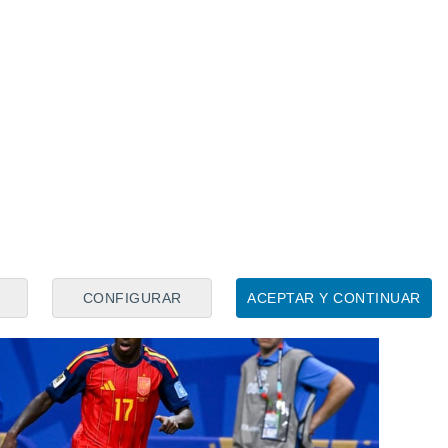
gran noticia para la Selección.
 entrenado en el gimnasio junto a
, Aymeric Laporte
, quiénes también han
 sus compañeros, que han llevado a cabo
as el partido contra Austria, el último que
mpo de Los Ángeles antes de poner rumbo
CONFIGURAR
ACEPTAR Y CONTINUAR