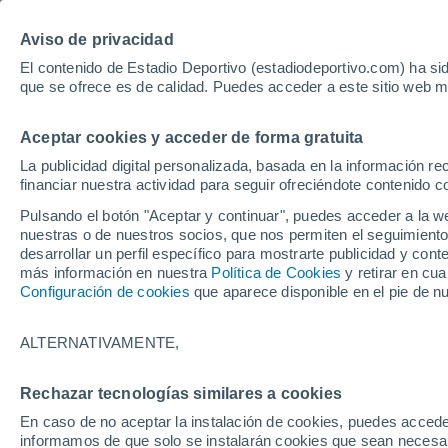
Hoy:
Bayer - Sevilla
Sprint Mo
Aviso de privacidad
El contenido de Estadio Deportivo (estadiodeportivo.com) ha sid
que se ofrece es de calidad. Puedes acceder a este sitio web m
Laliga EA Sports
Padel
Clasificación
Resultados
Ciclismo
Aceptar cookies y acceder de forma gratuita
UFC
Alavés
Athletic Club de Bilbao
La publicidad digital personalizada, basada en la información r
financiar nuestra actividad para seguir ofreciéndote contenido c
Atlético de Madrid
FC Barcelona
Pulsando el botón "Aceptar y continuar", puedes acceder a la w
Real Betis
Celta de Vigo
nuestras o de nuestros socios, que nos permiten el seguimiento
Deportivo de A Coruña
Elche
desarrollar un perfil específico para mostrarte publicidad y co
más información en nuestra
Política de Cookies
y retirar en cu
Espanyol
Getafe
Configuración de cookies
que aparece disponible en el pie de n
Levante UD
Málaga CF
Osasuna
Racing de Santander
ALTERNATIVAMENTE,
Rayo Vallecano
Real Madrid
Real Sociedad
Sevilla FC
Rechazar tecnologías similares a cookies
HOME
FÚTBOL
SELECCIÓN ESPAÑO
Valencia CF
Villarreal CF
En caso de no aceptar la instalación de cookies, puedes accede
Nico Williams se a
informamos de que solo se instalarán cookies que sean necesari