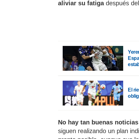
aliviar su fatiga
después del 
Yere
Espa
esta
El ri
obli
No hay tan buenas noticia
siguen realizando un plan ind