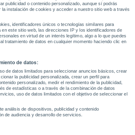
Sel
rar publicidad o contenido personalizado, aunque sí podrás
ctavos del Mundial 2026
UEFA Champions League
 la instalación de cookies y acceder a nuestro sitio web a través
Can
Resultados
Clasificacion
Fút
es, identificadores únicos o tecnologías similares para
ntrena en el gimnasio junto a algunos de
UEFA Europa League
n este sitio web, las direcciones IP y los identificadores de
1ª 
Resultados
Clasificacion
a la espera de regresar con el grupo en las
rsonales en virtud de un interés legítimo, algo a lo que puedes
 al tratamiento de datos en cualquier momento haciendo clic en
 estar disponible para Luis de la Fuente
miento de datos:
uso de datos limitados para seleccionar anuncios básicos, crear
ccionar la publicidad personalizada, crear un perfil para
ontenido personalizado, medir el rendimiento de la publicidad,
vés de estadísticas o a través de la combinación de datos
rvicios, uso de datos limitados con el objetivo de seleccionar el
e análisis de dispositivos, publicidad y contenido
n de audiencia y desarrollo de servicios.