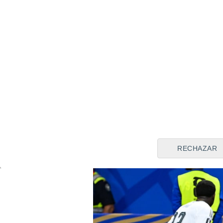
Fuente en este cruce, es una 
Este viernes,
Williams se ha
Lamine Yamal, Pedro Porro
estado alejados del resto de
una sesión de recuperación tr
han llevado a cabo en el ca
a Dallas.
RECHAZAR