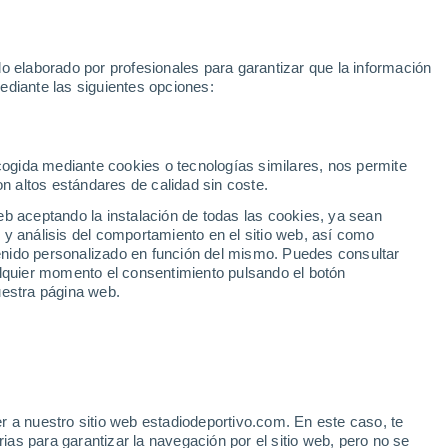
toGP
Yan Diomande
Mundial 2030
Rafa Jódar
Luis de la Fue
o elaborado por profesionales para garantizar que la información
Fútbol
Motor
Tenis
Baloncest
ediante las siguientes opciones:
Motociclismo
ACB
Portadas
Laliga Hypermotion
Juegos Olímpicos
UEF
Tem
MotoGP
Resultados
Clasificación
Res
Dep
Euroliga
Opinión
Juegos Olímpicos de Invierno
AD Ceuta
Albacete
Cop
ecogida mediante cookies o tecnologías similares, nos permite
on altos estándares de calidad sin coste.
Burgos
Cádiz CF
Res
eb aceptando la instalación de todas las cookies, ya sean
CD Castellón
Celta Fortuna
Mun
 y análisis del comportamiento en el sitio web, así como
Córdoba CF
Eibar
Res
ntenido personalizado en función del mismo. Puedes consultar
alquier momento el consentimiento pulsando el botón
CD Eldense
FC Andorra
Fút
uestra página web.
Girona
Granada CF
Pre
Las Palmas
Leganés
Ser
Mallorca
Oviedo
Fic
Real Sociedad B
Real Valladolid
LA
Sel
Sabadell
Real Sporting
r a nuestro sitio web estadiodeportivo.com. En este caso, te
Mun
punta a la fiesta de
as para garantizar la navegación por el sitio web, pero no se
Tenerife
UD Almería