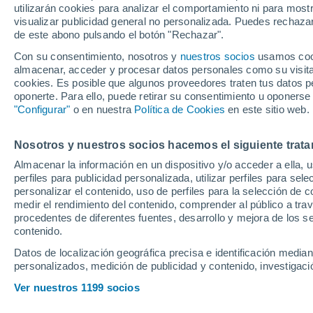
utilizarán cookies para analizar el comportamiento ni para most
España para los o
visualizar publicidad general no personalizada. Puedes rechazar
de este abono pulsando el botón "Rechazar".
Con su consentimiento, nosotros y
nuestros socios
usamos cooki
El extremo izquierdo ya se e
almacenar, acceder y procesar datos personales como su visita e
los titulares contra Austria, 
cookies. Es posible que algunos proveedores traten tus datos pe
oponerte. Para ello, puede retirar su consentimiento u oponerse
próximas sesiones y apunta a
"Configurar"
o en nuestra
Política de Cookies
en este sitio web.
en el choque contra Portugal
Nosotros y nuestros socios hacemos el siguiente trata
Almacenar la información en un dispositivo y/o acceder a ella, 
perfiles para publicidad personalizada, utilizar perfiles para sele
personalizar el contenido, uso de perfiles para la selección de c
medir el rendimiento del contenido, comprender al público a tra
procedentes de diferentes fuentes, desarrollo y mejora de los se
contenido.
Datos de localización geográfica precisa e identificación mediant
personalizados, medición de publicidad y contenido, investigació
Ver nuestros 1199 socios