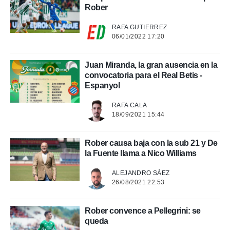
o.
Rober
calización
precisa e
RAFA GUTIERREZ
ión mediante
06/01/2022 17:20
, publicidad
Juan Miranda, la gran ausencia en la
convocatoria para el Real Betis -
dos,
Espanyol
 publicidad
,
ón de
RAFA CALA
 desarrollo
18/09/2021 15:44
s.
tros 1199
Rober causa baja con la sub 21 y De
ios
la Fuente llama a Nico Williams
ALEJANDRO SÁEZ
26/08/2021 22:53
Rober convence a Pellegrini: se
queda