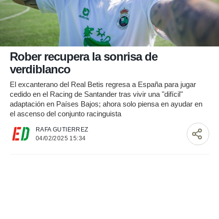
nos permite
ACEPTAR
estra
Y
ara seguir
CONTINUAR
e contenido
stándares
sin coste.
CONFIGURAR
Rober recupera la sonrisa de
 botón
verdiblanco
continuar",
RECHAZAR
der a la
El excanterano del Real Betis regresa a España para jugar
ndo la
cedido en el Racing de Santander tras vivir una "difícil"
 de todas
adaptación en Países Bajos; ahora solo piensa en ayudar en
, ya sean
el ascenso del conjunto racinguista
de nuestros
 nos
RAFA GUTIERREZ
04/02/2025 15:34
 y análisis
tamiento en
b, así como
un perfil
para
ublicidad y
do en