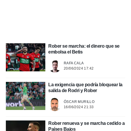
 mismo.
sultar más
 en nuestra
 Cookies
y
ualquier
ento
 botón
Rober se marcha: el dinero que se
ación de
embolsa el Betis
kies
 disponible
e nuestra
RAFA CALA
.
20/06/2024 17:42
IVAMENTE,
La exigencia que podría bloquear la
salida de Rodri y Rober
as
ÓSCAR MURILLO
 a cookies
16/06/2024 21:33
 no aceptar
ón de
uedes
Rober renueva y se marcha cedido a
uestro sitio
Países Bajos