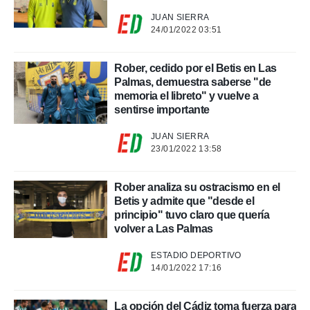
a, utilizar
JUAN SIERRA
a
24/01/2022 03:51
 la
da, crear un
Rober, cedido por el Betis en Las
personalizar
Palmas, demuestra saberse "de
o, uso de
memoria el libreto" y vuelve a
a la
sentirse importante
e contenido
do, medir el
JUAN SIERRA
 de la
23/01/2022 13:58
medir el
 del
 comprender
Rober analiza su ostracismo en el
 través de
Betis y admite que "desde el
s o a través
principio" tuvo claro que quería
nación de
volver a Las Palmas
edentes de
fuentes,
ESTADIO DEPORTIVO
y mejora de
14/01/2022 17:16
os, uso de
ados con el
 seleccionar
La opción del Cádiz toma fuerza para