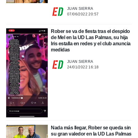
JUAN SIERRA
 de datos
07/06/2022 20:57
er momento
ic en
o en
Rober se va de fiesta tras el despido
de Mel en la UD Las Palmas, su hija
 Cookies
en
Iris estalla en redes y el club anuncia
eb.
medidas
y
JUAN SIERRA
socios
24/01/2022 16:18
el
to de
la
 en un
 y/o acceder
 de datos
ara
 anuncios
Nada más llegar, Rober se queda sin
ar perfiles
su gran valedor en la UD Las Palmas
idad