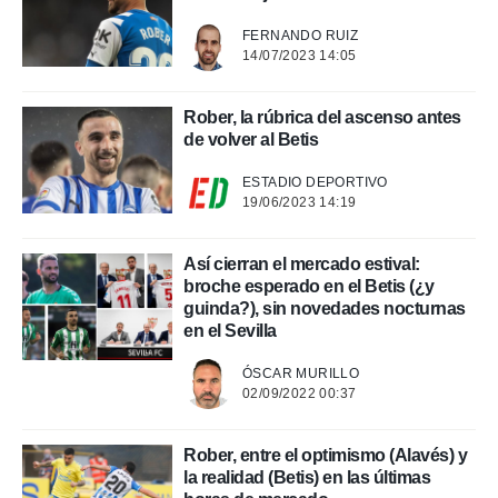
rtivo.com.
FERNANDO RUIZ
o, te
14/07/2023 14:05
 de que
talarán
e sean
Rober, la rúbrica del ascenso antes
para
de volver al Betis
a
por el sitio
ESTADIO DEPORTIVO
o se
19/06/2023 14:19
cookies para
nto ni para
Así cierran el mercado estival:
licidad o
broche esperado en el Betis (¿y
guinda?), sin novedades nocturnas
ado, aunque
en el Sevilla
sualizar
general no
ÓSCAR MURILLO
ada. Puedes
02/09/2022 00:37
 instalación
y acceder a
io web a
Rober, entre el optimismo (Alavés) y
ste abono
la realidad (Betis) en las últimas
 botón