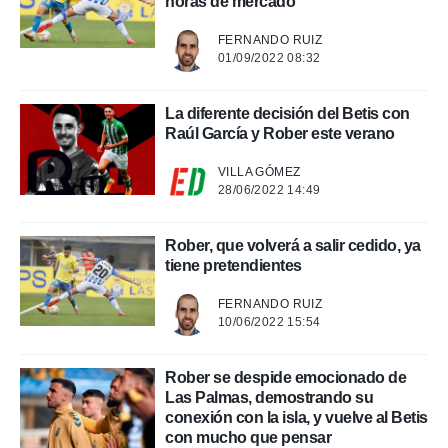
horas de mercado
.
FERNANDO RUIZ
01/09/2022 08:32
nto,
cios
La diferente decisión del Betis con
kies,
Raúl García y Rober este verano
ores únicos
as similares
VILLA GÓMEZ
nar,
28/06/2022 14:49
rocesar
onales como
 este sitio
Rober, que volverá a salir cedido, ya
recciones IP
tiene pretendientes
ficadores de
 posible
FERNANDO RUIZ
s
10/06/2022 15:54
 traten tus
nales en
 interés
Rober se despide emocionado de
go a lo que
Las Palmas, demostrando su
nerte. Para
conexión con la isla, y vuelve al Betis
retirar su
con mucho que pensar
ento u