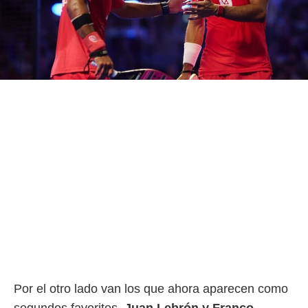
o.
calización
precisa e
ión mediante
, publicidad
dos,
 publicidad
,
ón de
 desarrollo
s.
tros 1199
ios
Por el otro lado van los que ahora aparecen como
segundos favoritos,
Juan Lebrón y Franco