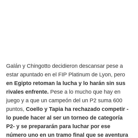
rtivo.com.
o, te
 de que
talarán
e sean
para
a
por el sitio
o se
cookies para
Galán y Chingotto decidieron descansar pese a
estar apuntado en el FIP Platinum de Lyon, pero
nto ni para
licidad o
en Egipto retoman la lucha y lo harán sin sus
rivales enfrente.
Pese a lo mucho que hay en
ado, aunque
sualizar
juego y a que un campeón del un P2 suma 600
general no
puntos,
Coello y Tapia ha rechazado competir -
ada. Puedes
 instalación
lo puede hacer al ser un torneo de categoría
y acceder a
P2- y se prepararán para luchar por ese
io web a
ste abono
número uno en un tramo final que se aventura