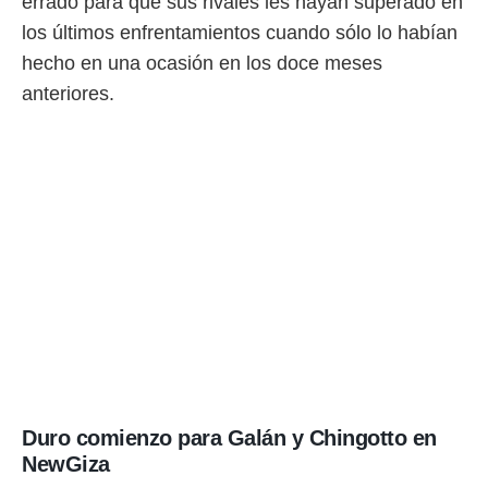
errado para que sus rivales les hayan superado en
ento u
los últimos enfrentamientos cuando sólo lo habían
 de datos
hecho en una ocasión en los doce meses
er momento
ic en
anteriores.
o en
 Cookies
en
eb.
y
socios
el
to de
la
 en un
 y/o acceder
 de datos
ara
Duro comienzo para Galán y Chingotto en
 anuncios
NewGiza
ar perfiles