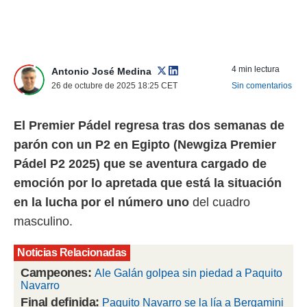
nos permite
ACEPTAR
estra
Y
ara seguir
CONTINUAR
e contenido
stándares
4 min lectura
Antonio José Medina
sin coste.
CONFIGURAR
26 de octubre de 2025 18:25
CET
Sin comentarios
 botón
continuar",
RECHAZAR
El Premier Pádel regresa tras dos semanas de
der a la
ndo la
parón con un P2 en Egipto (Newgiza Premier
 de todas
Pádel P2 2025) que se aventura cargado de
, ya sean
de nuestros
emoción por lo apretada que está la situación
 nos
en la lucha por el número uno
del cuadro
 y análisis
masculino.
tamiento en
b, así como
Noticias Relacionadas
un perfil
para
Campeones:
Ale Galán golpea sin piedad a Paquito
ublicidad y
Navarro
Final definida:
Paquito Navarro se la lía a Bergamini
do en