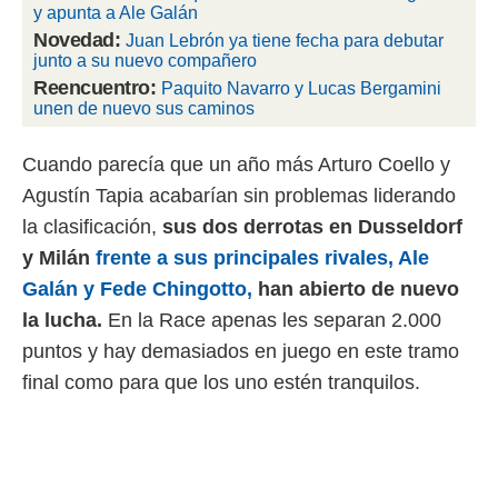
y apunta a Ale Galán
 mismo.
Novedad:
Juan Lebrón ya tiene fecha para debutar
sultar más
junto a su nuevo compañero
 en nuestra
 Cookies
y
Reencuentro:
Paquito Navarro y Lucas Bergamini
ualquier
unen de nuevo sus caminos
ento
Cuando parecía que un año más Arturo Coello y
 botón
ación de
Agustín Tapia acabarían sin problemas liderando
kies
la clasificación,
sus dos derrotas en Dusseldorf
 disponible
e nuestra
y Milán
frente a sus principales rivales, Ale
.
Galán y Fede Chingotto,
han abierto de nuevo
IVAMENTE,
la lucha.
En la Race apenas les separan 2.000
puntos y hay demasiados en juego en este tramo
final como para que los uno estén tranquilos.
as
 a cookies
 no aceptar
ón de
uedes
uestro sitio