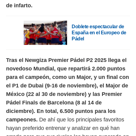
 botón
de infarto.
.
nto,
Doblete espectacular de
España en el Europeo de
cios
Pádel
kies,
ores únicos
as similares
nar,
Tras el Newgiza Premier Pádel P2 2025 llega el
rocesar
novedoso Mundial, que repartirá 2.000 puntos
onales como
 este sitio
para el campeón, como un Major, y un final con
recciones IP
el P1 de Dubai (9-16 de noviembre), el Major de
ficadores de
 posible
México (22 al 30 de noviembre) y las Premier
s
Pádel Finals de Barcelona (8 al 14 de
 traten tus
nales en
diciembre). En total, 6.500 puntos para los
 interés
campeones.
De ahí que los principales favoritos
go a lo que
nerte. Para
hayan preferido entrenar y analizar en qué han
retirar su