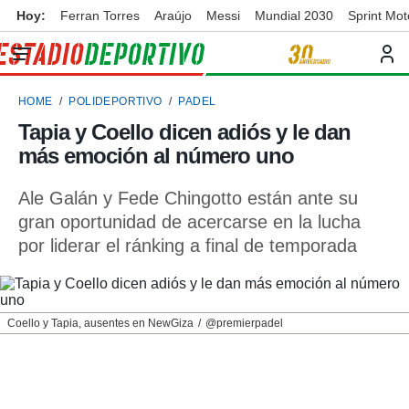
Hoy:
Ferran Torres
Araújo
Messi
Mundial 2030
Sprint Mo
privacidad
o de
ortivo
HOME
POLIDEPORTIVO
PADEL
ortivo.com)
borado por
Tapia y Coello dicen adiós y le dan
es para
más emoción al número uno
ue la
 que se
e calidad.
Ale Galán y Fede Chingotto están ante su
eder a este
gran oportunidad de acercarse en la lucha
ediante las
por liderar el ránking a final de temporada
opciones:
ookies y
e forma
Coello y Tapia, ausentes en NewGiza
@premierpadel
d digital
ada, basada
mación
ediante
ecnologías