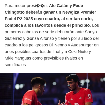
idad
Para meter presi��n,
Ale Galán y Fede
a, utilizar
a
Chingotto deberán ganar un Newgiza Premier
 la
Padel P2 2025 cuyo cuadro, al ser tan corto,
da, crear un
complica a los favoritos desde el principio
. Los
personalizar
primeros cabezas de serie debutarán ante Sanyo
o, uso de
a la
Gutiérrez y Gonza Alfonso y tienen por su lado del
e contenido
cuadro a los peligrosos Di Nenno y Augsburger en
do, medir el
 de la
unos posibles cuartos de final y a Coki Nieto y
medir el
Mkie Yanguas como previsibles rivales en
 del
 comprender
semifinales.
 través de
s o a través
nación de
edentes de
fuentes,
y mejora de
os, uso de
ados con el
 seleccionar