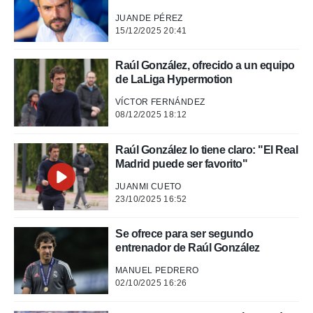
rtivo.com.
JUANDE PÉREZ
o, te
15/12/2025 20:41
 de que
talarán
Raúl González, ofrecido a un equipo
e sean
de LaLiga Hypermotion
para
a
VÍCTOR FERNÁNDEZ
por el sitio
08/12/2025 18:12
o se
cookies para
Raúl González lo tiene claro: "El Real
Madrid puede ser favorito"
nto ni para
licidad o
JUANMI CUETO
23/10/2025 16:52
ado, aunque
sualizar
general no
Se ofrece para ser segundo
ada. Puedes
entrenador de Raúl González
 instalación
y acceder a
MANUEL PEDRERO
io web a
02/10/2025 16:26
ste abono
 botón