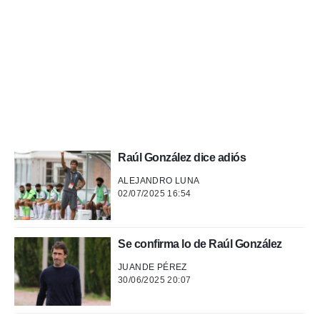
a, utilizar
a
 la
da, crear un
personalizar
o, uso de
a la
e contenido
do, medir el
 de la
Raúl González dice adiós
medir el
 del
ALEJANDRO LUNA
 comprender
02/07/2025 16:54
 través de
s o a través
nación de
edentes de
Se confirma lo de Raúl González
fuentes,
y mejora de
JUANDE PÉREZ
30/06/2025 20:07
os, uso de
ados con el
 seleccionar