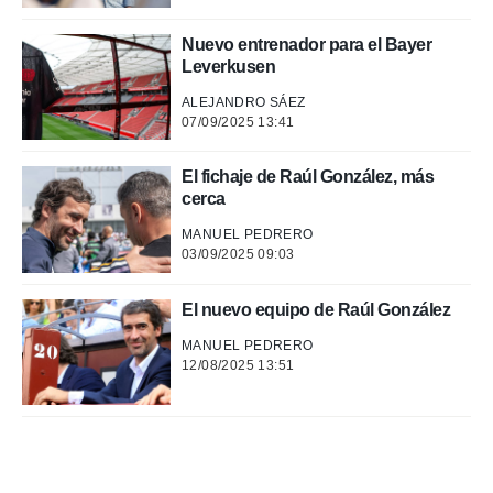
 de datos
Nuevo entrenador para el Bayer
er momento
Leverkusen
ic en
o en
ALEJANDRO SÁEZ
07/09/2025 13:41
 Cookies
en
eb.
El fichaje de Raúl González, más
cerca
y
socios
MANUEL PEDRERO
el
03/09/2025 09:03
to de
El nuevo equipo de Raúl González
la
MANUEL PEDRERO
 en un
12/08/2025 13:51
 y/o acceder
 de datos
ara
 anuncios
ar perfiles
idad