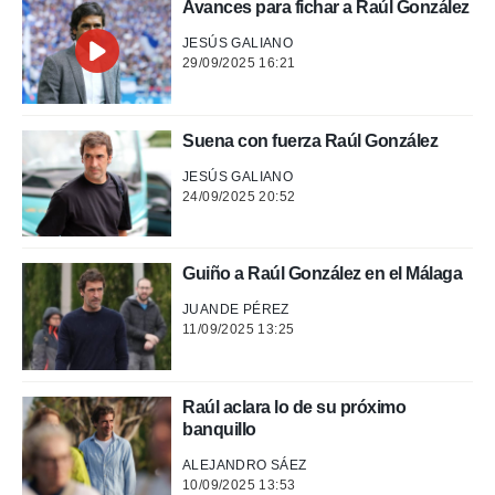
Avances para fichar a Raúl González
.
JESÚS GALIANO
29/09/2025 16:21
nto,
cios
kies,
Suena con fuerza Raúl González
ores únicos
as similares
JESÚS GALIANO
nar,
24/09/2025 20:52
rocesar
onales como
 este sitio
Guiño a Raúl González en el Málaga
recciones IP
ficadores de
JUANDE PÉREZ
 posible
11/09/2025 13:25
s
 traten tus
nales en
Raúl aclara lo de su próximo
 interés
go a lo que
banquillo
nerte. Para
ALEJANDRO SÁEZ
retirar su
10/09/2025 13:53
ento u