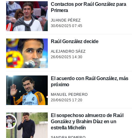
o.
Contactos por Raúl González para
calización
Primera
precisa e
JUANDE PÉREZ
ión mediante
30/06/2025 07:45
, publicidad
Raúl González decide
dos,
 publicidad
ALEJANDRO SÁEZ
,
26/06/2025 14:30
ón de
 desarrollo
s.
El acuerdo con Raúl González, más
tros 1199
próximo
ios
MANUEL PEDRERO
20/06/2025 17:20
El sospechoso almuerzo de Raúl
González y Brahim Díaz en un
estrella Michelín
SANDRA ROMERO