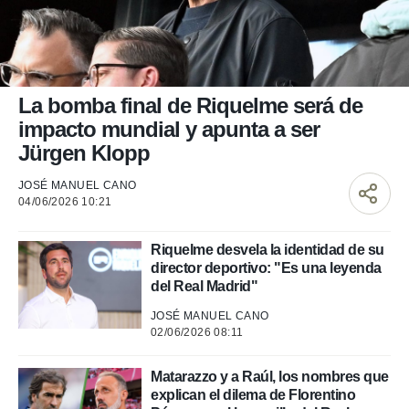
nos permite
ACEPTAR
estra
Y
ara seguir
CONTINUAR
e contenido
stándares
sin coste.
CONFIGURAR
La bomba final de Riquelme será de
 botón
impacto mundial y apunta a ser
continuar",
RECHAZAR
Jürgen Klopp
der a la
ndo la
JOSÉ MANUEL CANO
 de todas
04/06/2026 10:21
, ya sean
de nuestros
 nos
Riquelme desvela la identidad de su
director deportivo: "Es una leyenda
 y análisis
del Real Madrid"
tamiento en
b, así como
JOSÉ MANUEL CANO
un perfil
02/06/2026 08:11
para
ublicidad y
Matarazzo y a Raúl, los nombres que
explican el dilema de Florentino
do en