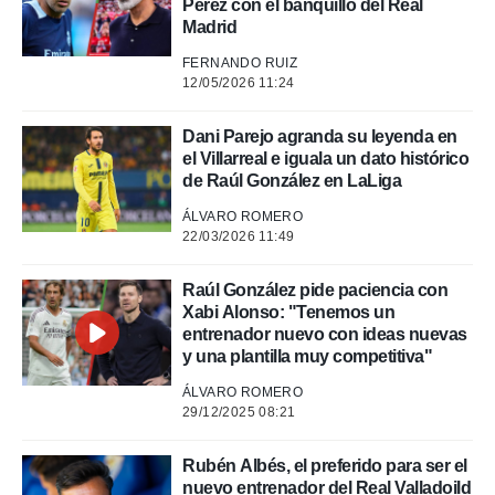
Pérez con el banquillo del Real
 mismo.
Madrid
sultar más
 en nuestra
FERNANDO RUIZ
 Cookies
y
12/05/2026 11:24
ualquier
ento
Dani Parejo agranda su leyenda en
 botón
el Villarreal e iguala un dato histórico
ación de
de Raúl González en LaLiga
kies
ÁLVARO ROMERO
 disponible
22/03/2026 11:49
e nuestra
.
Raúl González pide paciencia con
IVAMENTE,
Xabi Alonso: "Tenemos un
entrenador nuevo con ideas nuevas
y una plantilla muy competitiva"
as
 a cookies
ÁLVARO ROMERO
29/12/2025 08:21
 no aceptar
ón de
uedes
Rubén Albés, el preferido para ser el
uestro sitio
nuevo entrenador del Real Valladoild