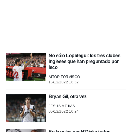
a, utilizar
a
 la
da, crear un
personalizar
o, uso de
a la
e contenido
do, medir el
No sólo Lopetegui: los tres clubes
 de la
ingleses que han preguntado por
medir el
Isco
 del
 comprender
AITOR TORVISCO
 través de
16/12/2022 16:52
s o a través
nación de
Bryan Gil, otra vez
edentes de
fuentes,
JESÚS MEJÍAS
y mejora de
05/12/2022 10:24
os, uso de
ados con el
 seleccionar
En la pelea por N'Dicka todos