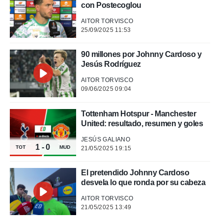
 mismo.
con Postecoglou
sultar más
AITOR TORVISCO
 en nuestra
25/09/2025 11:53
 Cookies
y
ualquier
90 millones por Johnny Cardoso y
ento
Jesús Rodríguez
 botón
ación de
AITOR TORVISCO
kies
09/06/2025 09:04
 disponible
e nuestra
Tottenham Hotspur - Manchester
.
United: resultado, resumen y goles
IVAMENTE,
JESÚS GALIANO
1
-
0
TOT
MUD
21/05/2025 19:15
as
El pretendido Johnny Cardoso
 a cookies
desvela lo que ronda por su cabeza
 no aceptar
ón de
AITOR TORVISCO
uedes
21/05/2025 13:49
uestro sitio