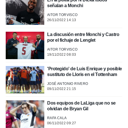
o.
señalan a Monchi
calización
precisa e
AITOR TORVISCO
ión mediante
26/11/2022 14:13
, publicidad
La discusión entre Monchi y Castro
por el fichaje de Lenglet
dos,
 publicidad
AITOR TORVISCO
,
19/11/2022 08:03
ón de
 desarrollo
'Protegido' de Luis Enrique y posible
s.
sustituto de Lloris en el Tottenham
tros 1199
ios
JOSÉ ANTONIO RIVERO
09/11/2022 21:15
Dos equipos de LaLiga que no se
olvidan de Bryan Gil
RAFA CALA
06/11/2022 09:27