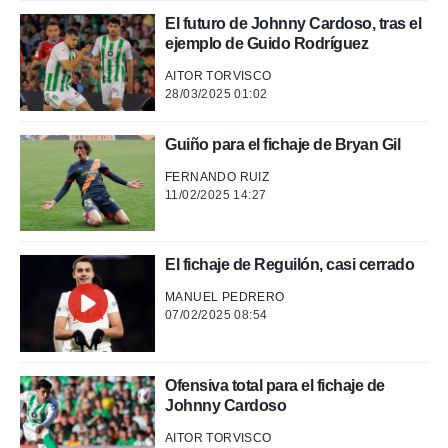
El futuro de Johnny Cardoso, tras el
rtivo.com.
ejemplo de Guido Rodríguez
o, te
 de que
AITOR TORVISCO
talarán
28/03/2025 01:02
e sean
para
a
Guiño para el fichaje de Bryan Gil
por el sitio
o se
FERNANDO RUIZ
11/02/2025 14:27
cookies para
nto ni para
licidad o
El fichaje de Reguilón, casi cerrado
ado, aunque
MANUEL PEDRERO
sualizar
07/02/2025 08:54
general no
ada. Puedes
 instalación
Ofensiva total para el fichaje de
y acceder a
Johnny Cardoso
io web a
ste abono
AITOR TORVISCO
 botón