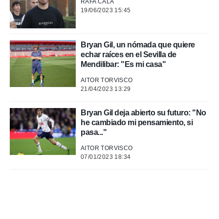
RAFA CALA
19/06/2023 15:45
 de datos
er momento
ic en
Bryan Gil, un nómada que quiere
o en
echar raíces en el Sevilla de
 Cookies
en
Mendilibar: "Es mi casa"
eb.
AITOR TORVISCO
21/04/2023 13:29
y
socios
el
Bryan Gil deja abierto su futuro: "No
he cambiado mi pensamiento, si
to de
pasa..."
AITOR TORVISCO
la
07/01/2023 18:34
 en un
 y/o acceder
 de datos
ara
 anuncios
ar perfiles
idad