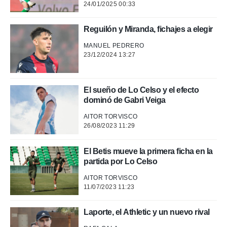
24/01/2025 00:33
.
Reguilón y Miranda, fichajes a elegir
nto,
MANUEL PEDRERO
cios
23/12/2024 13:27
kies,
ores únicos
as similares
El sueño de Lo Celso y el efecto
nar,
rocesar
dominó de Gabri Veiga
onales como
AITOR TORVISCO
 este sitio
26/08/2023 11:29
recciones IP
ficadores de
 posible
El Betis mueve la primera ficha en la
s
partida por Lo Celso
 traten tus
nales en
AITOR TORVISCO
 interés
11/07/2023 11:23
go a lo que
nerte. Para
Laporte, el Athletic y un nuevo rival
retirar su
ento u