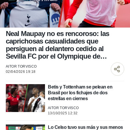
nos permite
ACEPTAR
estra
Y
ara seguir
CONTINUAR
e contenido
stándares
sin coste.
CONFIGURAR
Neal Maupay no es rencoroso: las
 botón
caprichosas casualidades que
continuar",
RECHAZAR
persiguen al delantero cedido al
der a la
Sevilla FC por el Olympique de
ndo la
 de todas
Marsella
, ya sean
AITOR TORVISCO
de nuestros
02/04/2026 19:18
 nos
Betis y Tottenham se pelean en
 y análisis
Brasil por los fichajes de dos
tamiento en
estrellas en ciernes
b, así como
un perfil
AITOR TORVISCO
para
13/10/2025 12:32
ublicidad y
do en
Lo Celso tuvo sus más y sus menos