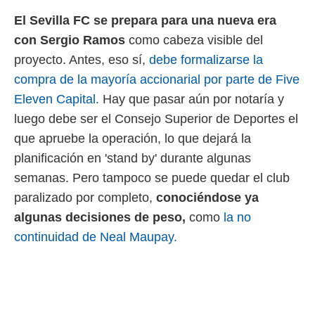
 mismo.
El Sevilla FC se prepara para una nueva era
sultar más
con Sergio Ramos
como cabeza visible del
 en nuestra
 Cookies
y
proyecto. Antes, eso sí,
debe formalizarse la
ualquier
compra de la mayoría accionarial por parte de Five
ento
Eleven Capital.
Hay que pasar aún por notaría y
 botón
luego debe ser el Consejo Superior de Deportes el
ación de
kies
que apruebe la operación, lo que dejará la
 disponible
planificación en 'stand by' durante algunas
e nuestra
.
semanas. Pero tampoco se puede quedar el club
paralizado por completo,
conociéndose ya
IVAMENTE,
algunas decisiones de peso,
como
la no
continuidad de Neal Maupay.
as
 a cookies
 no aceptar
ón de
uedes
uestro sitio