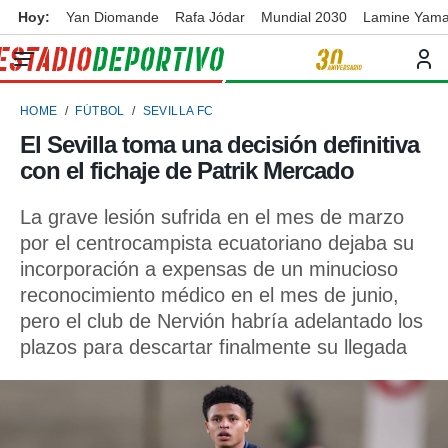
Hoy:
Yan Diomande
Rafa Jódar
Mundial 2030
Lamine Yama
privacidad
o de
ortivo
HOME
FÚTBOL
SEVILLA FC
ortivo.com)
borado por
El Sevilla toma una decisión definitiva
es para
con el fichaje de Patrik Mercado
ue la
 que se
e calidad.
La grave lesión sufrida en el mes de marzo
eder a este
por el centrocampista ecuatoriano dejaba su
ediante las
incorporación a expensas de un minucioso
opciones:
reconocimiento médico en el mes de junio,
ookies y
pero el club de Nervión habría adelantado los
e forma
plazos para descartar finalmente su llegada
d digital
ada, basada
mación
ediante
ecnologías