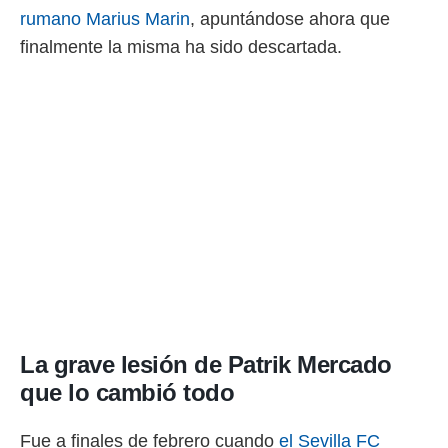
ento u
rumano Marius Marin
, apuntándose ahora que
finalmente la misma ha sido descartada.
 de datos
er momento
ic en
o en
 Cookies
en
eb.
y
socios
el
to de
la
 en un
 y/o acceder
La grave lesión de Patrik Mercado
 de datos
que lo cambió todo
ara
 anuncios
ar perfiles
Fue a finales de febrero cuando
el Sevilla FC