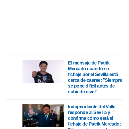
rtivo.com.
o, te
 de que
talarán
e sean
para
a
por el sitio
o se
cookies para
El mensaje de Patrik
Mercado cuando su
nto ni para
fichaje por el Sevilla está
licidad o
cerca de caerse: "Siempre
se pone difícil antes de
ado, aunque
subir de nivel"
sualizar
general no
ada. Puedes
Independiente del Valle
 instalación
responde al Sevilla y
y acceder a
confirma cómo está el
io web a
fichaje de Patrik Mercado:
ste abono