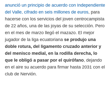
idad
anunció un principio de acuerdo con Independiente
a, utilizar
a
del Valle, cifrado en seis millones de euros
, para
 la
hacerse con los servicios del joven centrocampista
da, crear un
de 22 años, una de las joyas de su selección. Pero
personalizar
en el mes de marzo llegó el mazazo. El mejor
o, uso de
a la
jugador de la liga ecuatoriana
se produjo una
e contenido
doble rotura, del ligamento cruzado anterior y
do, medir el
 de la
del menisco medial, en la rodilla derecha, lo
medir el
que le obligó a pasar por el quirófano
, dejando
 del
en el aire su acuerdo para firmar hasta 2031 con el
 comprender
 través de
club de Nervión.
s o a través
nación de
edentes de
fuentes,
y mejora de
os, uso de
ados con el
 seleccionar