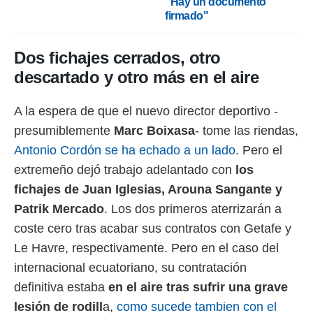
"Hay un documento
 botón
firmado"
.
nto,
Dos fichajes cerrados, otro
descartado y otro más en el aire
cios
kies,
ores únicos
A la espera de que el nuevo director deportivo -
as similares
presumiblemente
Marc Boixasa
- tome las riendas,
nar,
rocesar
Antonio Cordón se ha echado a un lado
. Pero el
onales como
extremeño dejó trabajo adelantado con
los
 este sitio
recciones IP
fichajes de Juan Iglesias, Arouna Sangante y
ficadores de
Patrik Mercado
. Los dos primeros aterrizarán a
 posible
s
coste cero tras acabar sus contratos con Getafe y
 traten tus
Le Havre, respectivamente. Pero en el caso del
nales en
 interés
internacional ecuatoriano, su contratación
go a lo que
definitiva estaba
en el aire tras sufrir una grave
nerte. Para
retirar su
lesión de rodill
a,
como sucede tambien con el