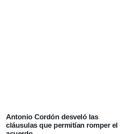
o.
calización
precisa e
ión mediante
, publicidad
dos,
 publicidad
,
ón de
 desarrollo
s.
tros 1199
ios
Antonio Cordón desveló las
cláusulas que permitían romper el
acuerdo