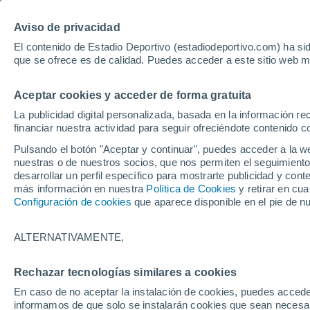
Hoy:
Guardiola
Luis de la Fuen
Aviso de privacidad
El contenido de Estadio Deportivo (estadiodeportivo.com) ha sid
que se ofrece es de calidad. Puedes acceder a este sitio web m
Laliga EA Sports
Padel
Clasificación
Resultados
Ciclismo
Aceptar cookies y acceder de forma gratuita
UFC
Alavés
Athletic Club de Bilbao
La publicidad digital personalizada, basada en la información r
financiar nuestra actividad para seguir ofreciéndote contenido c
Atlético de Madrid
FC Barcelona
Pulsando el botón "Aceptar y continuar", puedes acceder a la w
Real Betis
Celta de Vigo
nuestras o de nuestros socios, que nos permiten el seguimiento
Deportivo de A Coruña
Elche
desarrollar un perfil específico para mostrarte publicidad y co
más información en nuestra
Política de Cookies
y retirar en cu
Espanyol
Getafe
Configuración de cookies
que aparece disponible en el pie de n
Levante UD
Málaga CF
Osasuna
Racing de Santander
ALTERNATIVAMENTE,
Rayo Vallecano
Real Madrid
Real Sociedad
Sevilla FC
Camp Nou
Rechazar tecnologías similares a cookies
Valencia CF
Villarreal CF
En caso de no aceptar la instalación de cookies, puedes accede
informamos de que solo se instalarán cookies que sean necesari