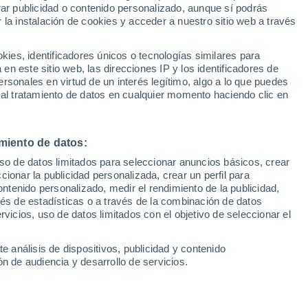
Sel
rar publicidad o contenido personalizado, aunque sí podrás
UEFA Champions League
 la instalación de cookies y acceder a nuestro sitio web a través
Can
Resultados
Clasificacion
Fút
es, identificadores únicos o tecnologías similares para
UEFA Europa League
n este sitio web, las direcciones IP y los identificadores de
1ª 
Resultados
Clasificacion
rsonales en virtud de un interés legítimo, algo a lo que puedes
 al tratamiento de datos en cualquier momento haciendo clic en
miento de datos:
uso de datos limitados para seleccionar anuncios básicos, crear
ccionar la publicidad personalizada, crear un perfil para
ontenido personalizado, medir el rendimiento de la publicidad,
vés de estadísticas o a través de la combinación de datos
rvicios, uso de datos limitados con el objetivo de seleccionar el
e análisis de dispositivos, publicidad y contenido
n de audiencia y desarrollo de servicios.
ca el Barça contra el Rayo
Camp Nou