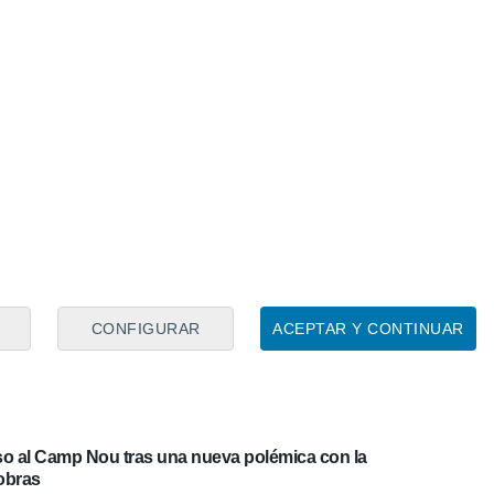
l ‘OK’ y vuelve por fin al Spotify Camp Nou ante el
 subida en el precio de los abonos
a economía saneada con el regreso al Camp Nou:
CONFIGURAR
ACEPTAR Y CONTINUAR
00 millones de euros"
reso al Camp Nou tras una nueva polémica con la
obras