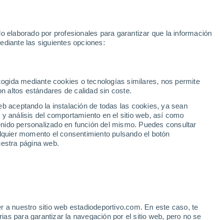
te
Marcos Llorente
Mastantuono
Mundial 2030
Rodri
Rafa 
o elaborado por profesionales para garantizar que la información
Fútbol
Motor
Tenis
Baloncest
ediante las siguientes opciones:
Motociclismo
ACB
Portadas
Laliga Hypermotion
Juegos Olímpicos
UEF
Tem
MotoGP
Resultados
Clasificación
Res
Dep
Euroliga
Opinión
Juegos Olímpicos de Invierno
AD Ceuta
Albacete
Cop
ecogida mediante cookies o tecnologías similares, nos permite
on altos estándares de calidad sin coste.
Burgos
Cádiz CF
Res
eb aceptando la instalación de todas las cookies, ya sean
CD Castellón
Celta Fortuna
Mun
 y análisis del comportamiento en el sitio web, así como
Córdoba CF
Eibar
Res
ntenido personalizado en función del mismo. Puedes consultar
alquier momento el consentimiento pulsando el botón
CD Eldense
FC Andorra
Fút
uestra página web.
Girona
Granada CF
Pre
Las Palmas
Leganés
Ser
Mallorca
Oviedo
Fic
Real Sociedad B
Real Valladolid
Sel
Sabadell
Real Sporting
r a nuestro sitio web estadiodeportivo.com. En este caso, te
Mun
as para garantizar la navegación por el sitio web, pero no se
Tenerife
UD Almería