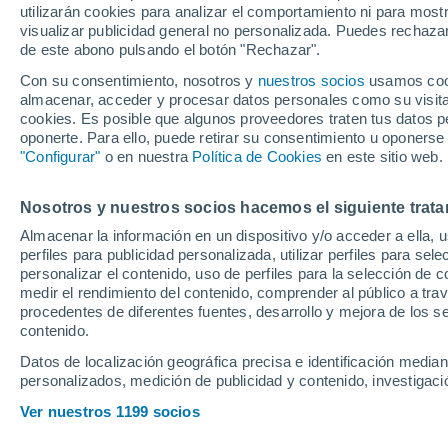
utilizarán cookies para analizar el comportamiento ni para most
visualizar publicidad general no personalizada. Puedes rechazar
de este abono pulsando el botón "Rechazar".
Con su consentimiento, nosotros y
nuestros socios
usamos cooki
almacenar, acceder y procesar datos personales como su visita e
cookies. Es posible que algunos proveedores traten tus datos pe
oponerte. Para ello, puede retirar su consentimiento u oponerse
"Configurar"
o en nuestra
Política de Cookies
en este sitio web.
Nosotros y nuestros socios hacemos el siguiente trata
Almacenar la información en un dispositivo y/o acceder a ella, 
perfiles para publicidad personalizada, utilizar perfiles para sele
personalizar el contenido, uso de perfiles para la selección de c
medir el rendimiento del contenido, comprender al público a tra
procedentes de diferentes fuentes, desarrollo y mejora de los se
contenido.
Datos de localización geográfica precisa e identificación mediant
personalizados, medición de publicidad y contenido, investigació
El récord que bus
Ver nuestros 1199 socios
Vallecano en el 