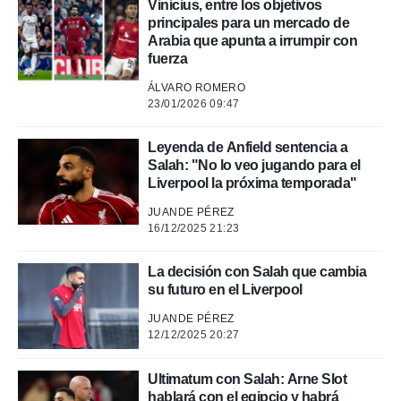
Vinicius, entre los objetivos
.
principales para un mercado de
Arabia que apunta a irrumpir con
nto,
fuerza
ÁLVARO ROMERO
cios
23/01/2026 09:47
kies,
ores únicos
as similares
Leyenda de Anfield sentencia a
nar,
Salah: "No lo veo jugando para el
rocesar
Liverpool la próxima temporada"
onales como
 este sitio
JUANDE PÉREZ
recciones IP
16/12/2025 21:23
ficadores de
 posible
La decisión con Salah que cambia
s
su futuro en el Liverpool
 traten tus
nales en
JUANDE PÉREZ
 interés
12/12/2025 20:27
go a lo que
nerte. Para
Ultimatum con Salah: Arne Slot
retirar su
hablará con el egipcio y habrá
ento u