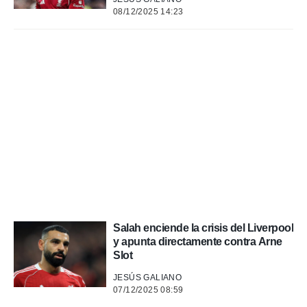
a, utilizar
08/12/2025 14:23
a
 la
da, crear un
personalizar
o, uso de
a la
e contenido
do, medir el
 de la
medir el
 del
 comprender
 través de
s o a través
nación de
Salah enciende la crisis del Liverpool
edentes de
y apunta directamente contra Arne
fuentes,
Slot
y mejora de
os, uso de
JESÚS GALIANO
ados con el
07/12/2025 08:59
 seleccionar