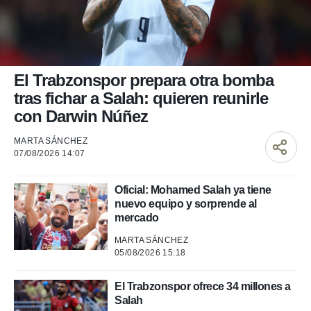
nos permite
ACEPTAR
estra
Y
ara seguir
CONTINUAR
e contenido
stándares
sin coste.
CONFIGURAR
El Trabzonspor prepara otra bomba
 botón
tras fichar a Salah: quieren reunirle
continuar",
RECHAZAR
con Darwin Núñez
der a la
ndo la
MARTA SÁNCHEZ
 de todas
07/08/2026 14:07
, ya sean
de nuestros
 nos
Oficial: Mohamed Salah ya tiene
nuevo equipo y sorprende al
 y análisis
mercado
tamiento en
b, así como
MARTA SÁNCHEZ
un perfil
05/08/2026 15:18
para
ublicidad y
El Trabzonspor ofrece 34 millones a
Salah
do en