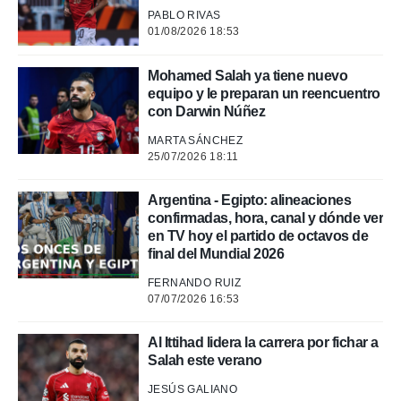
 mismo.
PABLO RIVAS
sultar más
01/08/2026 18:53
 en nuestra
 Cookies
y
ualquier
Mohamed Salah ya tiene nuevo
equipo y le preparan un reencuentro
ento
con Darwin Núñez
 botón
MARTA SÁNCHEZ
ación de
25/07/2026 18:11
kies
 disponible
e nuestra
Argentina - Egipto: alineaciones
.
confirmadas, hora, canal y dónde ver
en TV hoy el partido de octavos de
IVAMENTE,
final del Mundial 2026
FERNANDO RUIZ
as
07/07/2026 16:53
 a cookies
 no aceptar
Al Ittihad lidera la carrera por fichar a
ón de
Salah este verano
uedes
uestro sitio
JESÚS GALIANO