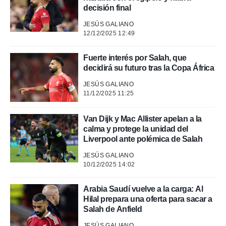
decisión final
 de datos
JESÚS GALIANO
er momento
12/12/2025 12:49
ic en
o en
Fuerte interés por Salah, que
 Cookies
en
decidirá su futuro tras la Copa África
eb.
JESÚS GALIANO
11/12/2025 11:25
y
socios
el
Van Dijk y Mac Allister apelan a la
calma y protege la unidad del
to de
Liverpool ante polémica de Salah
JESÚS GALIANO
la
10/12/2025 14:02
 en un
 y/o acceder
 de datos
Arabia Saudí vuelve a la carga: Al
ara
Hilal prepara una oferta para sacar a
 anuncios
Salah de Anfield
ar perfiles
idad
JESÚS GALIANO