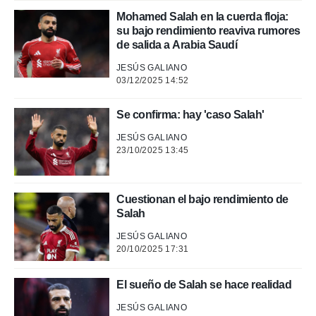
o.
Mohamed Salah en la cuerda floja:
calización
su bajo rendimiento reaviva rumores
precisa e
de salida a Arabia Saudí
ión mediante
JESÚS GALIANO
, publicidad
03/12/2025 14:52
dos,
Se confirma: hay 'caso Salah'
 publicidad
,
JESÚS GALIANO
ón de
23/10/2025 13:45
 desarrollo
s.
tros 1199
Cuestionan el bajo rendimiento de
ios
Salah
JESÚS GALIANO
20/10/2025 17:31
El sueño de Salah se hace realidad
JESÚS GALIANO