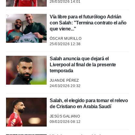
26/03/2026 14:01
rtivo.com.
o, te
Vía libre para el futurólogo Adrián
 de que
con Salah: "Termina contrato el año
talarán
que viene..."
e sean
para
ÓSCAR MURILLO
a
25/03/2026 12:38
por el sitio
o se
Salah anuncia que dejará el
cookies para
Liverpool al final de la presente
temporada
nto ni para
licidad o
JUANDE PÉREZ
24/03/2026 20:32
ado, aunque
sualizar
general no
Salah, el elegido para tomar el relevo
ada. Puedes
de Cristiano en Arabia Saudí
 instalación
y acceder a
JESÚS GALIANO
09/02/2026 08:12
io web a
ste abono
 botón