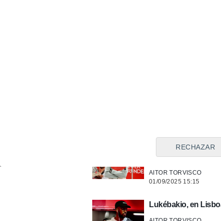
03/09/2025 18:41
Lukébakio se despide
para siempre"
AITOR TORVISCO
02/09/2025 08:58
Cordón da la sorpre
y ensalza a "uno de 
ALEJANDRO LUNA
02/09/2025 01:12
El Sevilla revolucion
RECHAZAR
Vargas, Pedrosa, Ale
AITOR TORVISCO
01/09/2025 15:15
Lukébakio, en Lisboa
AITOR TORVISCO