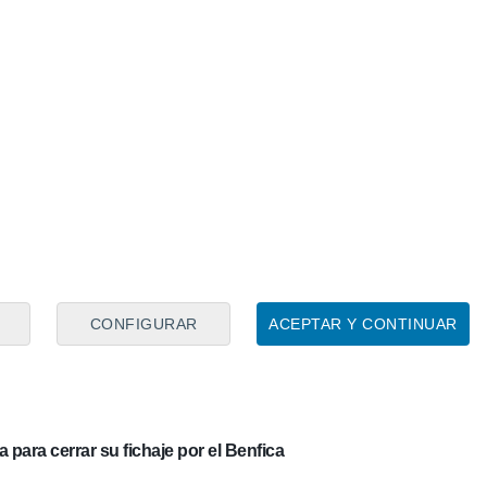
 del Sevilla con una sentida carta: "Esto me marcará
sa con Juanlu, designa a los sustitutos de Lukébakio
los mejores delanteros de La Liga"
a el cierre del mercado de fichajes: Lukébakio,
CONFIGURAR
ACEPTAR Y CONTINUAR
xis, Mendy, Cardoso... ¡y otra vez Juanlu!
 para cerrar su fichaje por el Benfica