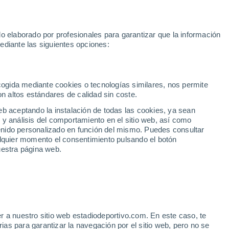
 2030
Haaland
Pedro Porro
Luis de la Fuente
Inter Miami
M
o elaborado por profesionales para garantizar que la información
Fútbol
Motor
Tenis
Baloncest
ediante las siguientes opciones:
Motociclismo
ACB
Portadas
Laliga Hypermotion
Juegos Olímpicos
UEF
Tem
MotoGP
Resultados
Clasificación
Res
Dep
Euroliga
Opinión
Juegos Olímpicos de Invierno
AD Ceuta
Albacete
Cop
ecogida mediante cookies o tecnologías similares, nos permite
on altos estándares de calidad sin coste.
Burgos
Cádiz CF
Res
eb aceptando la instalación de todas las cookies, ya sean
CD Castellón
Celta Fortuna
Mun
 y análisis del comportamiento en el sitio web, así como
Córdoba CF
Eibar
Res
ntenido personalizado en función del mismo. Puedes consultar
alquier momento el consentimiento pulsando el botón
CD Eldense
FC Andorra
Fút
uestra página web.
Girona
Granada CF
Pre
Las Palmas
Leganés
Ser
Mallorca
Oviedo
Fic
Real Sociedad B
Real Valladolid
o
Sel
Sabadell
Real Sporting
r a nuestro sitio web estadiodeportivo.com. En este caso, te
Mun
as para garantizar la navegación por el sitio web, pero no se
Tenerife
UD Almería