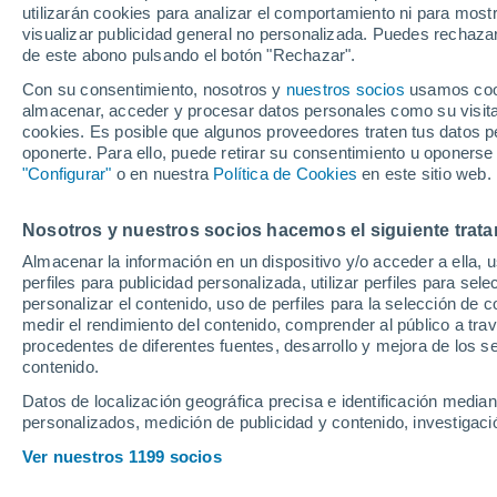
utilizarán cookies para analizar el comportamiento ni para most
visualizar publicidad general no personalizada. Puedes rechazar
de este abono pulsando el botón "Rechazar".
Con su consentimiento, nosotros y
nuestros socios
usamos cooki
almacenar, acceder y procesar datos personales como su visita e
cookies. Es posible que algunos proveedores traten tus datos pe
oponerte. Para ello, puede retirar su consentimiento u oponerse
"Configurar"
o en nuestra
Política de Cookies
en este sitio web.
Nosotros y nuestros socios hacemos el siguiente trata
Almacenar la información en un dispositivo y/o acceder a ella, 
perfiles para publicidad personalizada, utilizar perfiles para sele
personalizar el contenido, uso de perfiles para la selección de c
medir el rendimiento del contenido, comprender al público a tra
procedentes de diferentes fuentes, desarrollo y mejora de los se
contenido.
Datos de localización geográfica precisa e identificación mediant
personalizados, medición de publicidad y contenido, investigació
En Nervión sobrev
Ver nuestros 1199 socios
plusvalías de Víct