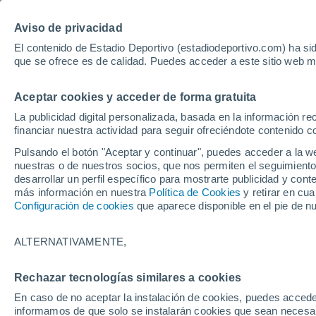
Hoy:
Isco
Mundial
Aviso de privacidad
El contenido de Estadio Deportivo (estadiodeportivo.com) ha sid
que se ofrece es de calidad. Puedes acceder a este sitio web m
Laliga EA Sports
Padel
Clasificación
Resultados
Ciclismo
Aceptar cookies y acceder de forma gratuita
UFC
Alavés
Athletic Club de Bilbao
La publicidad digital personalizada, basada en la información r
financiar nuestra actividad para seguir ofreciéndote contenido c
Atlético de Madrid
FC Barcelona
Pulsando el botón "Aceptar y continuar", puedes acceder a la w
Real Betis
Celta de Vigo
nuestras o de nuestros socios, que nos permiten el seguimiento
Deportivo de A Coruña
Elche
desarrollar un perfil específico para mostrarte publicidad y co
más información en nuestra
Política de Cookies
y retirar en cu
Espanyol
Getafe
Configuración de cookies
que aparece disponible en el pie de n
Levante UD
Málaga CF
Osasuna
Racing de Santander
ALTERNATIVAMENTE,
Rayo Vallecano
Real Madrid
Real Sociedad
Sevilla FC
Dodi Lukebaki
Rechazar tecnologías similares a cookies
Valencia CF
Villarreal CF
En caso de no aceptar la instalación de cookies, puedes accede
informamos de que solo se instalarán cookies que sean necesari