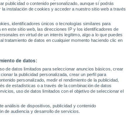
Sel
rar publicidad o contenido personalizado, aunque sí podrás
UEFA Champions League
 la instalación de cookies y acceder a nuestro sitio web a través
Can
Resultados
Clasificacion
Fút
es, identificadores únicos o tecnologías similares para
UEFA Europa League
n este sitio web, las direcciones IP y los identificadores de
1ª 
Resultados
Clasificacion
rsonales en virtud de un interés legítimo, algo a lo que puedes
 al tratamiento de datos en cualquier momento haciendo clic en
miento de datos:
uso de datos limitados para seleccionar anuncios básicos, crear
ccionar la publicidad personalizada, crear un perfil para
ontenido personalizado, medir el rendimiento de la publicidad,
vés de estadísticas o a través de la combinación de datos
rvicios, uso de datos limitados con el objetivo de seleccionar el
e análisis de dispositivos, publicidad y contenido
n de audiencia y desarrollo de servicios.
iven gracias a las
or Orta