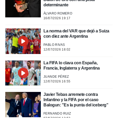
o.
determinante
calización
precisa e
ÁLVARO ROMERO
16/07/2026 19:17
ión mediante
, publicidad
La norma del VAR que dejó a Suiza
con diez ante Argentina
dos,
 publicidad
PABLO RIVAS
,
12/07/2026 18:02
ón de
 desarrollo
La FIFA lo clava con España,
s.
Francia, Inglaterra y Argentina
tros 1199
JUANDE PÉREZ
ios
12/07/2026 16:55
Javier Tebas arremete contra
Infantino y la FIFA por el caso
Balogun: "Es la punta del iceberg"
FERNANDO RUIZ