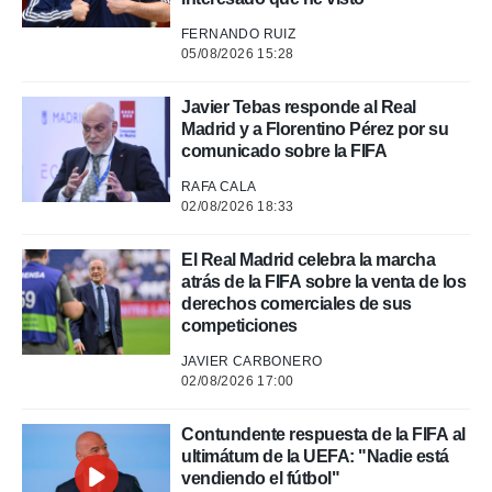
 mismo.
sultar más
FERNANDO RUIZ
 en nuestra
05/08/2026 15:28
 Cookies
y
ualquier
Javier Tebas responde al Real
Madrid y a Florentino Pérez por su
ento
comunicado sobre la FIFA
 botón
ación de
RAFA CALA
kies
02/08/2026 18:33
 disponible
e nuestra
.
El Real Madrid celebra la marcha
atrás de la FIFA sobre la venta de los
IVAMENTE,
derechos comerciales de sus
competiciones
JAVIER CARBONERO
as
02/08/2026 17:00
 a cookies
 no aceptar
Contundente respuesta de la FIFA al
ón de
ultimátum de la UEFA: "Nadie está
uedes
vendiendo el fútbol"
uestro sitio