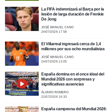
.
La FIFA indemnizará al Barça por la
lesión de larga duración de Frenkie
nto,
De Jong
cios
JOSÉ MANUEL CANO
kies,
24/07/2026 17:58
ores únicos
as similares
El Villarreal ingresará cerca de 1,4
nar,
millones por sus ocho mundialistas
rocesar
onales como
JOSÉ MANUEL CANO
 este sitio
24/07/2026 13:05
recciones IP
ficadores de
 posible
España domina en el once ideal del
s
Mundial 2026 con sorpresas y
 traten tus
significativas ausencias
nales en
 interés
ÁLVARO ROMERO
go a lo que
22/07/2026 16:33
nerte. Para
retirar su
España campeona del Mundial 2026:
ento u