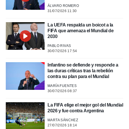
ÁLVARO ROMERO
rtivo.com.
31/07/2026 11:30
o, te
 de que
talarán
La UEFA respalda un boicot a la
e sean
FIFA que amenaza el Mundial de
para
2030
a
por el sitio
PABLO RIVAS
o se
30/07/2026 17:54
cookies para
Infantino se defiende y responde a
nto ni para
las duras críticas tras la rebelión
licidad o
contra su plan para el Mundial
ado, aunque
MARÍA FUENTES
sualizar
30/07/2026 08:37
general no
ada. Puedes
La FIFA elige el mejor gol del Mundial
 instalación
2026 y fue contra Argentina
y acceder a
io web a
MARTA SÁNCHEZ
ste abono
27/07/2026 18:14
 botón