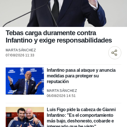
nos permite
ACEPTAR
estra
Y
ara seguir
CONTINUAR
e contenido
stándares
sin coste.
CONFIGURAR
Tebas carga duramente contra
 botón
Infantino y exige responsabilidades
continuar",
RECHAZAR
der a la
MARTA SÁNCHEZ
ndo la
07/08/2026 11:33
 de todas
, ya sean
de nuestros
Infantino pasa al ataque y anuncia
 nos
medidas para proteger su
reputación
 y análisis
MARTA SÁNCHEZ
tamiento en
06/08/2026 14:51
b, así como
un perfil
para
Luis Figo pide la cabeza de Gianni
ublicidad y
Infantino: "Es el comportamiento
más bajo, deshonesto, cobarde e
do en
interesado que he visto"