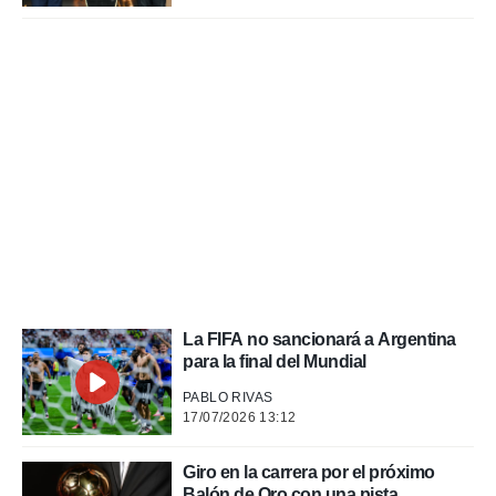
a, utilizar
a
 la
da, crear un
personalizar
o, uso de
a la
e contenido
do, medir el
 de la
medir el
 del
 comprender
 través de
s o a través
La FIFA no sancionará a Argentina
nación de
para la final del Mundial
edentes de
fuentes,
PABLO RIVAS
y mejora de
17/07/2026 13:12
os, uso de
ados con el
Giro en la carrera por el próximo
 seleccionar
Balón de Oro con una pista