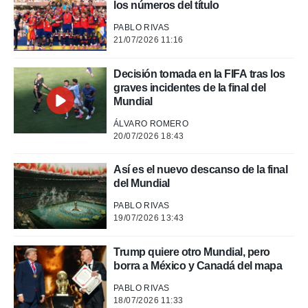
los números del título
 de datos
PABLO RIVAS
er momento
21/07/2026 11:16
ic en
o en
Decisión tomada en la FIFA tras los
graves incidentes de la final del
 Cookies
en
Mundial
eb.
ÁLVARO ROMERO
y
20/07/2026 18:43
socios
el
Así es el nuevo descanso de la final
to de
del Mundial
PABLO RIVAS
la
19/07/2026 13:43
 en un
 y/o acceder
 de datos
Trump quiere otro Mundial, pero
ara
borra a México y Canadá del mapa
 anuncios
PABLO RIVAS
ar perfiles
18/07/2026 11:33
idad