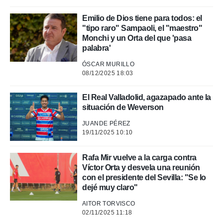
.
Emilio de Dios tiene para todos: el
"tipo raro" Sampaoli, el "maestro"
nto,
Monchi y un Orta del que 'pasa
palabra'
cios
kies,
ÓSCAR MURILLO
ores únicos
08/12/2025 18:03
as similares
nar,
El Real Valladolid, agazapado ante la
rocesar
situación de Weverson
onales como
 este sitio
JUANDE PÉREZ
recciones IP
19/11/2025 10:10
ficadores de
 posible
s
Rafa Mir vuelve a la carga contra
 traten tus
Víctor Orta y desvela una reunión
nales en
con el presidente del Sevilla: "Se lo
 interés
dejé muy claro"
go a lo que
nerte. Para
AITOR TORVISCO
retirar su
02/11/2025 11:18
ento u