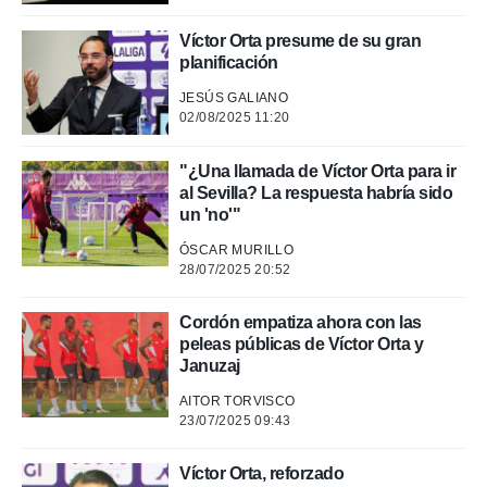
o.
calización
Víctor Orta presume de su gran
precisa e
planificación
ión mediante
JESÚS GALIANO
02/08/2025 11:20
, publicidad
dos,
"¿Una llamada de Víctor Orta para ir
 publicidad
al Sevilla? La respuesta habría sido
,
un 'no'"
ón de
 desarrollo
ÓSCAR MURILLO
s.
28/07/2025 20:52
tros 1199
ios
Cordón empatiza ahora con las
peleas públicas de Víctor Orta y
Januzaj
AITOR TORVISCO
23/07/2025 09:43
Víctor Orta, reforzado