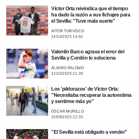
Víctor Orta reivindica que el tiempo
 de datos
ha dado la razón a sus fichajes para
er momento
el Sevilla: "Tuve mala suerte"
ic en
o en
AITOR TORVISCO
14/10/2025 14:02
 Cookies
en
eb.
Valentín Barco agrava el error del
Sevilla y Cordón lo soluciona
y
socios
ÁLVARO PALOMO
el
12/10/2025 21:28
to de
Los 'pildorazos' de Víctor Orta:
"Necesitaba recuperar la autoestima
la
y sentirme más yo"
 en un
 y/o acceder
ÓSCAR MURILLO
 de datos
15/09/2025 22:33
ara
 anuncios
ar perfiles
"El Sevilla está obligado a vender"
idad