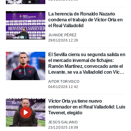
rtivo.com.
o, te
La herencia de Ronaldo Nazario
 de que
condena el trabajo de Víctor Orta en
talarán
el Real Valladolid
e sean
para
JUANDE PÉREZ
a
29/01/2026 12:26
por el sitio
o se
El Sevilla cierra su segunda salida en
cookies para
el mercado invernal de fichajes:
Ramón Martínez, convocado ante el
nto ni para
Levante, se va a Valladolid con Víctor
licidad o
Orta
AITOR TORVISCO
ado, aunque
04/01/2026 12:42
sualizar
general no
Víctor Orta ya tiene nuevo
ada. Puedes
entrenador en el Real Valladolid: Luis
 instalación
Tevenet, elegido
y acceder a
io web a
JESÚS GALIANO
ste abono
23/12/2025 18:09
 botón