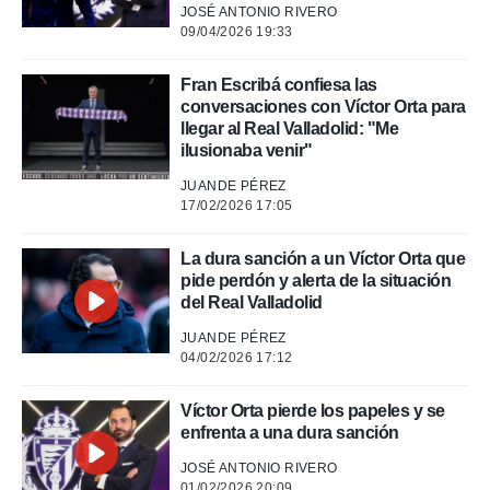
 mismo.
JOSÉ ANTONIO RIVERO
sultar más
09/04/2026 19:33
 en nuestra
 Cookies
y
Fran Escribá confiesa las
ualquier
conversaciones con Víctor Orta para
llegar al Real Valladolid: "Me
ento
ilusionaba venir"
 botón
ación de
JUANDE PÉREZ
kies
17/02/2026 17:05
 disponible
e nuestra
.
La dura sanción a un Víctor Orta que
pide perdón y alerta de la situación
IVAMENTE,
del Real Valladolid
JUANDE PÉREZ
04/02/2026 17:12
as
 a cookies
Víctor Orta pierde los papeles y se
 no aceptar
enfrenta a una dura sanción
ón de
uedes
JOSÉ ANTONIO RIVERO
uestro sitio
01/02/2026 20:09