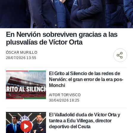
nos permite
ACEPTAR
estra
Y
ara seguir
CONTINUAR
e contenido
stándares
sin coste.
CONFIGURAR
En Nervión sobreviven gracias a las
 botón
plusvalías de Víctor Orta
continuar",
RECHAZAR
der a la
ÓSCAR MURILLO
ndo la
28/07/2026 13:55
 de todas
, ya sean
de nuestros
El Grito al Silencio de las redes de
 nos
Nervión: el gran error de la era pos-
Monchi
 y análisis
AITOR TORVISCO
tamiento en
30/04/2026 18:25
b, así como
un perfil
para
El Valladolid duda de Víctor Orta y
ublicidad y
tantea a Edu Villegas, director
deportivo del Ceuta
do en