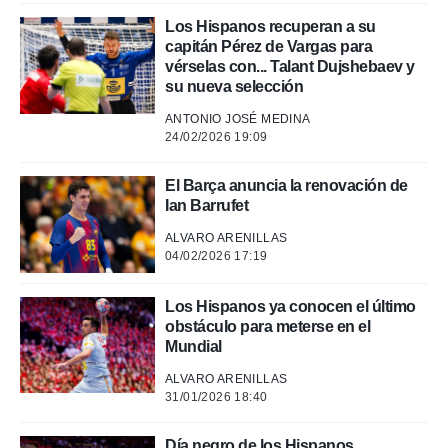
.
Los Hispanos recuperan a su
capitán Pérez de Vargas para
nto,
vérselas con... Talant Dujshebaev y
su nueva selección
cios
ANTONIO JOSÉ MEDINA
kies,
24/02/2026 19:09
ores únicos
as similares
nar,
El Barça anuncia la renovación de
rocesar
Ian Barrufet
onales como
 este sitio
ALVARO ARENILLAS
recciones IP
04/02/2026 17:19
ficadores de
 posible
Los Hispanos ya conocen el último
s
obstáculo para meterse en el
 traten tus
Mundial
nales en
 interés
ALVARO ARENILLAS
go a lo que
31/01/2026 18:40
nerte. Para
retirar su
ento u
Día negro de los Hispanos