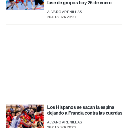
fase de grupos hoy 26 de enero
a, utilizar
a
ALVARO ARENILLAS
 la
26/01/2026 23:31
da, crear un
personalizar
o, uso de
a la
e contenido
do, medir el
 de la
medir el
 del
 comprender
 través de
s o a través
nación de
edentes de
fuentes,
y mejora de
Los Hispanos se sacan la espina
os, uso de
dejando a Francia contra las cuerdas
ados con el
ALVARO ARENILLAS
 seleccionar
26/01/2026 20:02