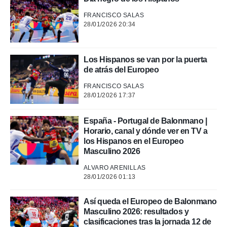
FRANCISCO SALAS
 de datos
28/01/2026 20:34
er momento
ic en
o en
Los Hispanos se van por la puerta
 Cookies
en
de atrás del Europeo
eb.
FRANCISCO SALAS
y
28/01/2026 17:37
socios
el
España - Portugal de Balonmano |
Horario, canal y dónde ver en TV a
to de
los Hispanos en el Europeo
Masculino 2026
la
 en un
ALVARO ARENILLAS
 y/o acceder
28/01/2026 01:13
 de datos
ara
Así queda el Europeo de Balonmano
 anuncios
Masculino 2026: resultados y
ar perfiles
clasificaciones tras la jornada 12 de
idad