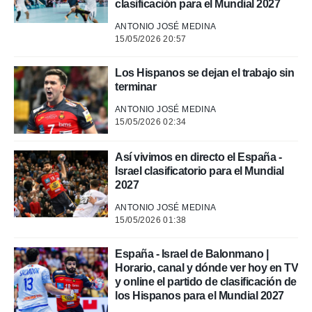
clasificación para el Mundial 2027
 mismo.
sultar más
ANTONIO JOSÉ MEDINA
 en nuestra
15/05/2026 20:57
 Cookies
y
ualquier
Los Hispanos se dejan el trabajo sin
ento
terminar
 botón
ANTONIO JOSÉ MEDINA
ación de
15/05/2026 02:34
kies
 disponible
e nuestra
Así vivimos en directo el España -
.
Israel clasificatorio para el Mundial
2027
IVAMENTE,
ANTONIO JOSÉ MEDINA
15/05/2026 01:38
as
 a cookies
España - Israel de Balonmano |
 no aceptar
Horario, canal y dónde ver hoy en TV
ón de
y online el partido de clasificación de
uedes
los Hispanos para el Mundial 2027
uestro sitio