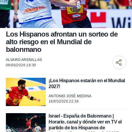
nos permite
ACEPTAR
estra
Y
ara seguir
CONTINUAR
e contenido
stándares
sin coste.
CONFIGURAR
Los Hispanos afrontan un sorteo de
 botón
alto riesgo en el Mundial de
continuar",
RECHAZAR
balonmano
der a la
ndo la
ALVARO ARENILLAS
 de todas
09/06/2026 18:30
, ya sean
de nuestros
 nos
¡Los Hispanos estarán en el Mundial
2027!
 y análisis
tamiento en
ANTONIO JOSÉ MEDINA
b, así como
16/05/2026 22:34
un perfil
para
Israel - España de Balonmano |
ublicidad y
Horario, canal y dónde ver en TV el
partido de los Hispanos de
do en