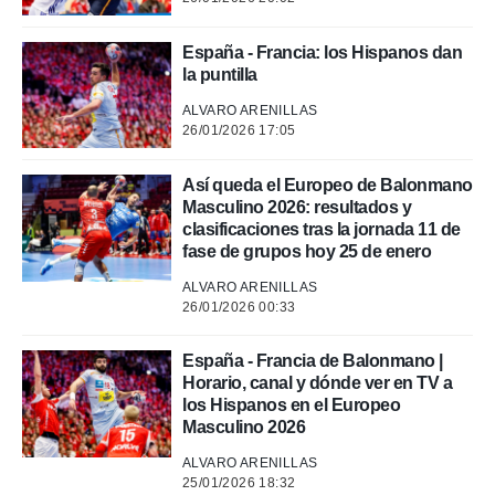
o.
calización
España - Francia: los Hispanos dan
precisa e
la puntilla
ión mediante
ALVARO ARENILLAS
, publicidad
26/01/2026 17:05
dos,
 publicidad
Así queda el Europeo de Balonmano
,
Masculino 2026: resultados y
ón de
clasificaciones tras la jornada 11 de
 desarrollo
fase de grupos hoy 25 de enero
s.
ALVARO ARENILLAS
tros 1199
26/01/2026 00:33
ios
España - Francia de Balonmano |
Horario, canal y dónde ver en TV a
los Hispanos en el Europeo
Masculino 2026
ALVARO ARENILLAS
25/01/2026 18:32