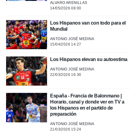
ALVARO ARENILLAS
rtivo.com.
14/05/2026 08:00
o, te
 de que
Los Hispanos van con todo para el
talarán
Mundial
e sean
para
ANTONIO JOSÉ MEDINA
a
15/04/2026 14:27
por el sitio
o se
Los Hispanos elevan su autoestima
cookies para
ANTONIO JOSÉ MEDINA
nto ni para
22/03/2026 16:30
licidad o
ado, aunque
sualizar
España - Francia de Balonmano |
general no
Horario, canal y donde ver en TV a
ada. Puedes
los Hispanos en el partido de
 instalación
preparación
y acceder a
io web a
ANTONIO JOSÉ MEDINA
ste abono
21/03/2026 15:24
 botón