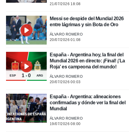
21/07/2026 18:08
rtivo.com.
o, te
Messi se despide del Mundial 2026
 de que
entre lágrimas y sin Bota de Oro
talarán
e sean
ÁLVARO ROMERO
para
20/07/2026 01:08
a
por el sitio
o se
España - Argentina hoy, la final del
cookies para
Mundial 2026 en directo: ¡Final! ¡'La
Roja' es campeona del mundo!
nto ni para
1
-
0
ESP
ARG
licidad o
ÁLVARO ROMERO
20/07/2026 00:03
ado, aunque
sualizar
España - Argentina: alineaciones
general no
confirmadas y dónde ver la final del
ada. Puedes
Mundial
 instalación
y acceder a
ÁLVARO ROMERO
io web a
19/07/2026 08:00
ste abono
 botón