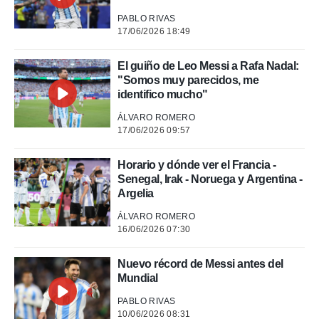
o.
PABLO RIVAS
calización
17/06/2026 18:49
precisa e
ión mediante
El guiño de Leo Messi a Rafa Nadal:
, publicidad
"Somos muy parecidos, me
identifico mucho"
dos,
 publicidad
ÁLVARO ROMERO
17/06/2026 09:57
,
ón de
 desarrollo
Horario y dónde ver el Francia -
s.
Senegal, Irak - Noruega y Argentina -
Argelia
tros 1199
ios
ÁLVARO ROMERO
16/06/2026 07:30
Nuevo récord de Messi antes del
Mundial
PABLO RIVAS
10/06/2026 08:31