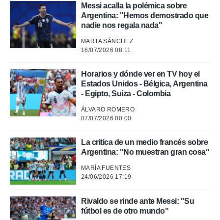
Messi acalla la polémica sobre
.
Argentina: "Hemos demostrado que
nadie nos regala nada"
nto,
MARTA SÁNCHEZ
cios
16/07/2026 08:11
kies,
ores únicos
Horarios y dónde ver en TV hoy el
as similares
Estados Unidos - Bélgica, Argentina
nar,
- Egipto, Suiza - Colombia
rocesar
onales como
ÁLVARO ROMERO
 este sitio
07/07/2026 00:00
recciones IP
ficadores de
La critica de un medio francés sobre
 posible
Argentina: "No muestran gran cosa"
s
 traten tus
MARÍA FUENTES
nales en
24/06/2026 17:19
 interés
go a lo que
nerte. Para
Rivaldo se rinde ante Messi: "Su
retirar su
fútbol es de otro mundo"
ento u