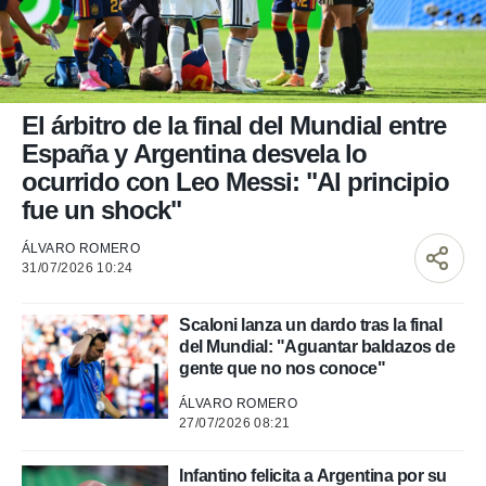
nos permite
ACEPTAR
estra
Y
ara seguir
CONTINUAR
e contenido
stándares
sin coste.
CONFIGURAR
El árbitro de la final del Mundial entre
 botón
España y Argentina desvela lo
continuar",
RECHAZAR
ocurrido con Leo Messi: "Al principio
der a la
fue un shock"
ndo la
 de todas
, ya sean
ÁLVARO ROMERO
de nuestros
31/07/2026 10:24
 nos
Scaloni lanza un dardo tras la final
 y análisis
del Mundial: "Aguantar baldazos de
tamiento en
gente que no nos conoce"
b, así como
un perfil
ÁLVARO ROMERO
para
27/07/2026 08:21
ublicidad y
do en
Infantino felicita a Argentina por su