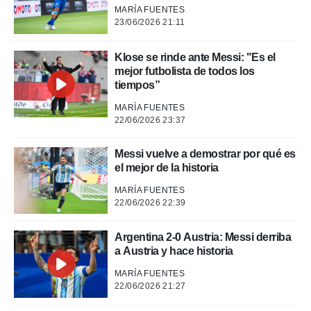
MARÍA FUENTES
23/06/2026 21:11
 de datos
er momento
ic en
Klose se rinde ante Messi: "Es el
o en
mejor futbolista de todos los
tiempos”
 Cookies
en
eb.
MARÍA FUENTES
22/06/2026 23:37
y
socios
Messi vuelve a demostrar por qué es
el
el mejor de la historia
to de
MARÍA FUENTES
22/06/2026 22:39
la
 en un
Argentina 2-0 Austria: Messi derriba
 y/o acceder
a Austria y hace historia
 de datos
ara
MARÍA FUENTES
 anuncios
22/06/2026 21:27
ar perfiles
idad