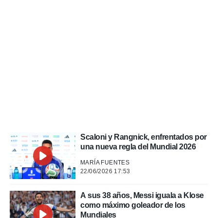
a, utilizar
a
 la
da, crear un
personalizar
o, uso de
a la
e contenido
do, medir el
 de la
medir el
 del
 comprender
 través de
Scaloni y Rangnick, enfrentados por
s o a través
una nueva regla del Mundial 2026
nación de
MARÍA FUENTES
edentes de
22/06/2026 17:53
fuentes,
y mejora de
os, uso de
A sus 38 años, Messi iguala a Klose
ados con el
como máximo goleador de los
 seleccionar
Mundiales