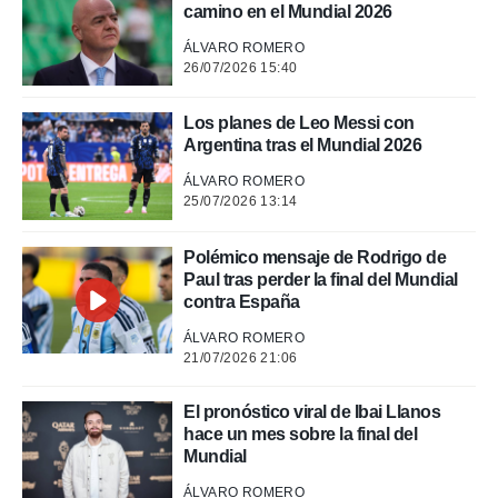
 mismo.
camino en el Mundial 2026
sultar más
ÁLVARO ROMERO
 en nuestra
26/07/2026 15:40
 Cookies
y
ualquier
Los planes de Leo Messi con
ento
Argentina tras el Mundial 2026
 botón
ación de
ÁLVARO ROMERO
kies
25/07/2026 13:14
 disponible
e nuestra
Polémico mensaje de Rodrigo de
.
Paul tras perder la final del Mundial
contra España
IVAMENTE,
ÁLVARO ROMERO
21/07/2026 21:06
as
 a cookies
El pronóstico viral de Ibai Llanos
 no aceptar
hace un mes sobre la final del
ón de
Mundial
uedes
uestro sitio
ÁLVARO ROMERO